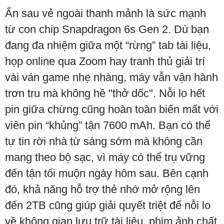
Ẩn sau vẻ ngoài thanh mảnh là sức mạnh
từ con chip Snapdragon 6s Gen 2. Dù bạn
đang đa nhiệm giữa một “rừng” tab tài liệu,
họp online qua Zoom hay tranh thủ giải trí
vài ván game nhẹ nhàng, máy vẫn vận hành
trơn tru mà không hề "thở dốc". Nỗi lo hết
pin giữa chừng cũng hoàn toàn biến mất với
viên pin “khủng” tận 7600 mAh. Bạn có thể
tự tin rời nhà từ sáng sớm mà không cần
mang theo bộ sạc, vì máy có thể trụ vững
đến tận tối muộn ngày hôm sau. Bên cạnh
đó, khả năng hỗ trợ thẻ nhớ mở rộng lên
đến 2TB cũng giúp giải quyết triệt để nỗi lo
về không gian lưu trữ tài liệu, phim ảnh chất