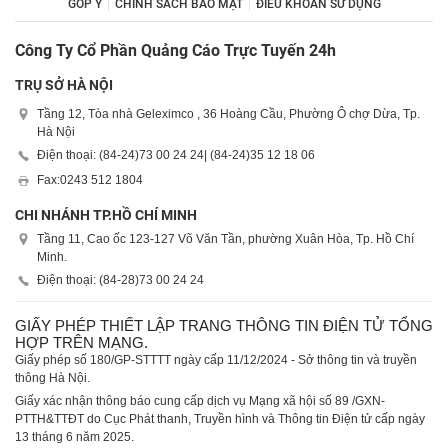
GÓP Ý
CHÍNH SÁCH BẢO MẬT
ĐIỀU KHOẢN SỬ DỤNG
Công Ty Cổ Phần Quảng Cáo Trực Tuyến 24h
TRỤ SỞ HÀ NỘI
Tầng 12, Tòa nhà Geleximco , 36 Hoàng Cầu, Phường Ô chợ Dừa, Tp.
Hà Nội
Điện thoại: (84-24)
73 00 24 24
| (84-24)
35 12 18 06
Fax:
0243 512 1804
CHI NHÁNH TP.HỒ CHÍ MINH
Tầng 11, Cao ốc 123-127 Võ Văn Tần, phường Xuân Hòa, Tp. Hồ Chí
Minh.
Điện thoại: (84-28)
73 00 24 24
GIẤY PHÉP THIẾT LẬP TRANG THÔNG TIN ĐIỆN TỬ TỔNG
HỢP TRÊN MẠNG.
Giấy phép số 180/GP-STTTT ngày cấp 11/12/2024 - Sở thông tin và truyền
thông Hà Nội.
Giấy xác nhận thông báo cung cấp dịch vụ Mạng xã hội số 89 /GXN-
PTTH&TTĐT do Cục Phát thanh, Truyền hình và Thông tin Điện tử cấp ngày
13 tháng 6 năm 2025.