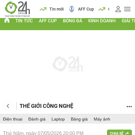
 vàng
Lịch
Tin mới
AFF Cup
Giá vàng
TIN TỨC
AFF CUP
BÓNG ĐÁ
KINH DOANH
GIẢI T
THẾ GIỚI CÔNG NGHỆ
Điện thoại
Đánh giá
Laptop
Bảng giá
Máy ảnh
Thứ Năm, ngày 07/05/2026 20:00 PM
CHIA SẺ