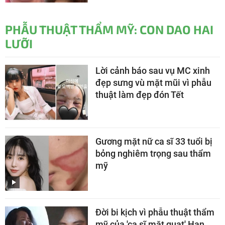
PHẪU THUẬT THẨM MỸ: CON DAO HAI
LƯỠI
Lời cảnh báo sau vụ MC xinh
đẹp sưng vù mặt mũi vì phẫu
thuật làm đẹp đón Tết
Gương mặt nữ ca sĩ 33 tuổi bị
bỏng nghiêm trọng sau thẩm
mỹ
Đời bi kịch vì phẫu thuật thẩm
mỹ của 'ca sĩ mặt quạt' Han