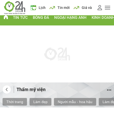
 vàng
Giá xăng
Lịch
Tin mới
Giá vàng
Giá xăng
TIN TỨC
BÓNG ĐÁ
NGOẠI HẠNG ANH
KINH DOAN
Thẩm mỹ viện
Thời trang
Làm đẹp
Người mẫu - hoa hậu
Làm đẹ