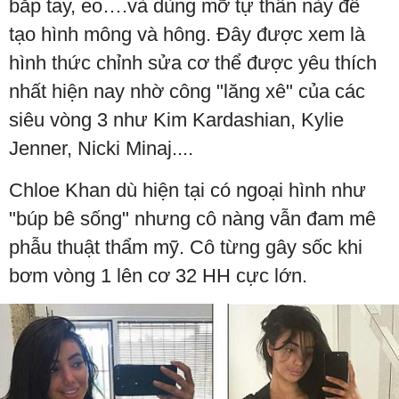
bắp tay, eo….và dùng mỡ tự thân này để
tạo hình mông và hông. Đây được xem là
hình thức chỉnh sửa cơ thể được yêu thích
nhất hiện nay nhờ công "lăng xê" của các
siêu vòng 3 như Kim Kardashian, Kylie
Jenner, Nicki Minaj....
Chloe Khan dù hiện tại có ngoại hình như
"búp bê sống" nhưng cô nàng vẫn đam mê
phẫu thuật thẩm mỹ. Cô từng gây sốc khi
bơm vòng 1 lên cơ 32 HH cực lớn.