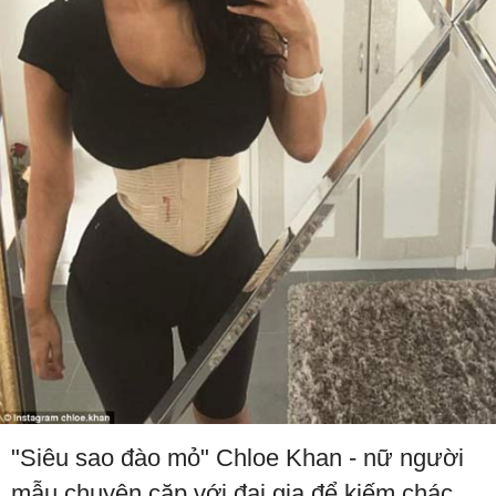
"Siêu sao đào mỏ" Chloe Khan - nữ người
mẫu chuyên cặp với đại gia để kiếm chác,