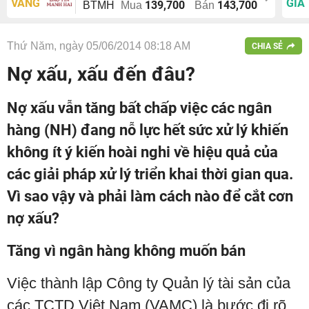
VÀNG
GIÁ
139,700
143,700
BTMH
Mua
Bán
Thứ Năm, ngày 05/06/2014 08:18 AM
CHIA SẺ
Nợ xấu, xấu đến đâu?
Nợ xấu vẫn tăng bất chấp việc các ngân
hàng (NH) đang nỗ lực hết sức xử lý khiến
không ít ý kiến hoài nghi về hiệu quả của
các giải pháp xử lý triển khai thời gian qua.
Vì sao vậy và phải làm cách nào để cắt cơn
nợ xấu?
Tăng vì ngân hàng không muốn bán
Việc thành lập Công ty Quản lý tài sản của
các TCTD Việt Nam (VAMC) là bước đi rõ