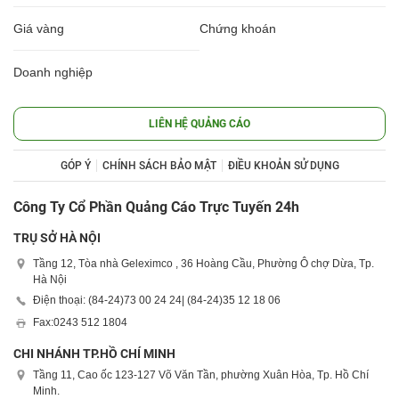
Giá vàng
Chứng khoán
Doanh nghiệp
LIÊN HỆ QUẢNG CÁO
GÓP Ý
CHÍNH SÁCH BẢO MẬT
ĐIỀU KHOẢN SỬ DỤNG
Công Ty Cổ Phần Quảng Cáo Trực Tuyến 24h
TRỤ SỞ HÀ NỘI
Tầng 12, Tòa nhà Geleximco , 36 Hoàng Cầu, Phường Ô chợ Dừa, Tp.
Hà Nội
Điện thoại: (84-24)
73 00 24 24
| (84-24)
35 12 18 06
Fax:
0243 512 1804
CHI NHÁNH TP.HỒ CHÍ MINH
Tầng 11, Cao ốc 123-127 Võ Văn Tần, phường Xuân Hòa, Tp. Hồ Chí
Minh.