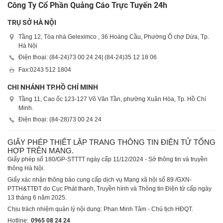
Công Ty Cổ Phần Quảng Cáo Trực Tuyến 24h
TRỤ SỞ HÀ NỘI
Tầng 12, Tòa nhà Geleximco , 36 Hoàng Cầu, Phường Ô chợ Dừa, Tp.
Hà Nội
Điện thoại: (84-24)
73 00 24 24
| (84-24)
35 12 18 06
Fax:
0243 512 1804
CHI NHÁNH TP.HỒ CHÍ MINH
Tầng 11, Cao ốc 123-127 Võ Văn Tần, phường Xuân Hòa, Tp. Hồ Chí
Minh.
Điện thoại: (84-28)
73 00 24 24
GIẤY PHÉP THIẾT LẬP TRANG THÔNG TIN ĐIỆN TỬ TỔNG
HỢP TRÊN MẠNG.
Giấy phép số 180/GP-STTTT ngày cấp 11/12/2024 - Sở thông tin và truyền
thông Hà Nội.
Giấy xác nhận thông báo cung cấp dịch vụ Mạng xã hội số 89 /GXN-
PTTH&TTĐT do Cục Phát thanh, Truyền hình và Thông tin Điện tử cấp ngày
13 tháng 6 năm 2025.
Chịu trách nhiệm quản lý nội dung: Phan Minh Tâm - Chủ tịch HĐQT.
Hotline:
0965 08 24 24