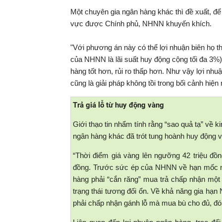
Một chuyên gia ngân hàng khác thì đề xuất, đ
vực được Chính phủ, NHNN khuyến khích.
"Với phương án này có thể lợi nhuận biên họ 
của NHNN là lãi suất huy động cộng tối đa 3
hàng tốt hơn, rủi ro thấp hơn. Như vậy lợi nhu
cũng là giải pháp không tồi trong bối cảnh hiện
Trả giá lỗ từ huy động vàng
Giới thạo tin nhẩm tính rằng “sao quả tạ” về
ngân hàng khác đã trót tung hoành huy động 
“Thời điểm giá vàng lên ngưỡng 42 triệu đồ
đồng. Trước sức ép của NHNN về hạn mốc ngà
hàng phải “cắn răng” mua trả chấp nhận một
trạng thái tương đối ổn. Về khả năng gia h
phải chấp nhận gánh lỗ mà mua bù cho đủ, đó l