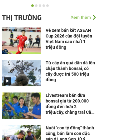
Doanh nghiệp cần gì để
vững vàng trước biến
THỊ TRƯỜNG
Xem thêm
động?
Vé xem bán kết ASEAN
Cup 2026 của đội tuyển
Việt Nam cao nhất 1
triệu đồng
Từ cây ăn quả dân dã lên
chậu thành bonsai, có
cây được trả 500 triệu
đồng
Livestream bán dừa
bonsai giá từ 200.000
đồng đến hơn 2
triệu/cây, chàng trai Cần
Thơ kỳ công chinh phục
khách hàng
Nuôi "con tỷ đồng" thành
công, bán làm con đặc
sản ở Lạng Sơn, từ ý