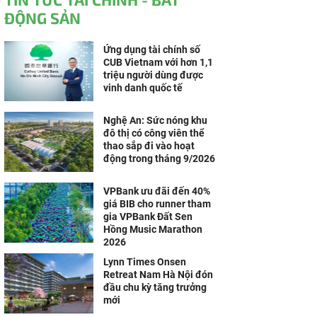
ĐỘNG SẢN
Ứng dụng tài chính số
CUB Vietnam với hơn 1,1
triệu người dùng được
vinh danh quốc tế
Nghệ An: Sức nóng khu
đô thị có công viên thể
thao sắp đi vào hoạt
động trong tháng 9/2026
VPBank ưu đãi đến 40%
giá BIB cho runner tham
gia VPBank Đất Sen
Hồng Music Marathon
2026
Lynn Times Onsen
Retreat Nam Hà Nội đón
đầu chu kỳ tăng trưởng
mới