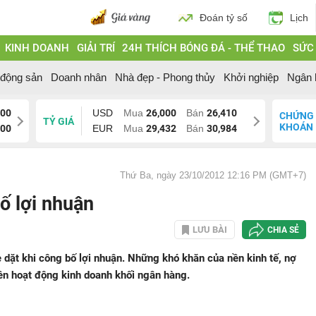
Đoán tỷ số
Lịch
KINH DOANH
GIẢI TRÍ
24H THÍCH BÓNG ĐÁ - THỂ THAO
SỨC
 động sản
Doanh nhân
Nhà đẹp - Phong thủy
Khởi nghiệp
Ngân 
000
USD
Mua
26,000
Bán
26,410
CHỨNG
TỶ GIÁ
KHOÁN
200
EUR
Mua
29,432
Bán
30,984
Thứ Ba, ngày 23/10/2012 12:16 PM (GMT+7)
ố lợi nhuận
LƯU BÀI
CHIA SẺ
 dặt khi công bố lợi nhuận. Những khó khăn của nền kinh tế, nợ
lên hoạt động kinh doanh khối ngân hàng.