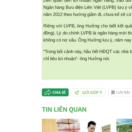
Liên quan đến lợi nhuận ngân hàng, trao 
Ngân hàng Bưu điện Liên Việt (LVPB) lưu ý về
năm 2012 theo hướng giảm đi, chưa kể sẽ có 
Riêng với LVPB, ông Hưởng cho biết kết quả
đồng). Lý do chính LVPB là ngân hàng mới thà
không có nợ xấu. Ông Hưởng lưu ý, năm nay 
“Trong bối cảnh này, hầu hết HĐQT các nhà b
chỉ tiêu lợi nhuận”- ông Hưởng nói.
GỬI GÓP Ý
LƯU BÀI
CHIA SẺ
TIN LIÊN QUAN