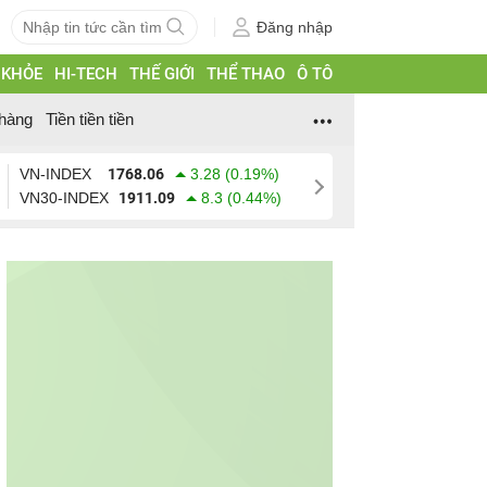
Đăng nhập
 KHỎE
HI-TECH
THẾ GIỚI
THỂ THAO
Ô TÔ
hàng
Tiền tiền tiền
VN-INDEX
1768.06
3.28 (0.19%)
VN30-INDEX
1911.09
8.3 (0.44%)