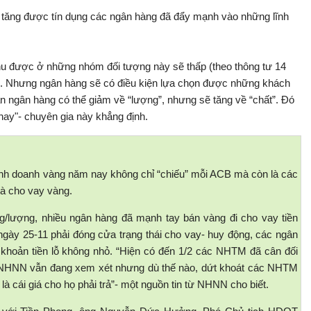
ể tăng được tín dụng các ngân hàng đã đẩy mạnh vào những lĩnh
thu được ở những nhóm đối tượng này sẽ thấp (theo thông tư 14
%). Nhưng ngân hàng sẽ có điều kiện lựa chọn được những khách
ận ngân hàng có thể giảm về “lượng”, nhưng sẽ tăng về “chất”. Đó
 nay"- chuyên gia này khẳng định.
 kinh doanh vàng năm nay không chỉ “chiếu” mỗi ACB mà còn là các
và cho vay vàng.
ng/lượng, nhiều ngân hàng đã mạnh tay bán vàng đi cho vay tiền
y 25-11 phải đóng cửa trạng thái cho vay- huy động, các ngân
 khoản tiền lỗ không nhỏ. “Hiện có đến 1/2 các NHTM đã cân đối
ạn NHNN vẫn đang xem xét nhưng dù thế nào, dứt khoát các NHTM
à cái giá cho họ phải trả”- một nguồn tin từ NHNN cho biết.