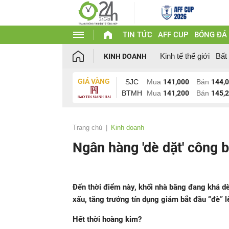
TIN TỨC
AFF CUP
BÓNG ĐÁ
Kinh tế thế giới
Bất
KINH DOANH
GIÁ VÀNG
SJC
Mua
141,000
Bán
144,
BTMH
Mua
141,200
Bán
145,
Trang chủ
Kinh doanh
Ngân hàng 'dè dặt' công b
Đến thời điểm này, khối nhà băng đang khá dè
xấu, tăng trưởng tín dụng giảm bắt đầu “đè” 
Hết thời hoàng kim?