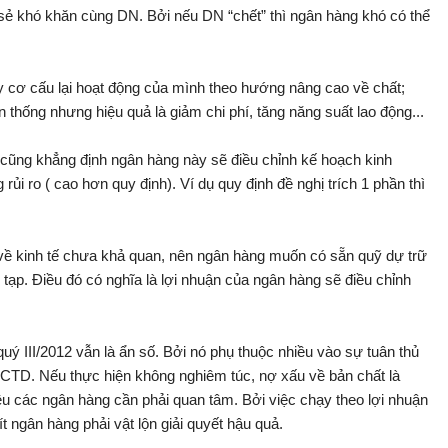
 sẻ khó khăn cùng DN. Bởi nếu DN “chết” thì ngân hàng khó có thể
 cơ cấu lại hoạt động của mình theo hướng nâng cao về chất;
ền thống nhưng hiệu quả là giảm chi phí, tăng năng suất lao động...
ũng khẳng định ngân hàng này sẽ điều chỉnh kế hoạch kinh
ủi ro ( cao hơn quy định). Ví dụ quy định đề nghị trích 1 phần thì
 về kinh tế chưa khả quan, nên ngân hàng muốn có sẵn quỹ dự trữ
c tạp. Điều đó có nghĩa là lợi nhuận của ngân hàng sẽ điều chỉnh
uý III/2012 vẫn là ẩn số. Bởi nó phụ thuộc nhiều vào sự tuân thủ
 TCTD. Nếu thực hiện không nghiêm túc, nợ xấu về bản chất là
điều các ngân hàng cần phải quan tâm. Bởi việc chạy theo lợi nhuận
 ngân hàng phải vật lộn giải quyết hậu quả.