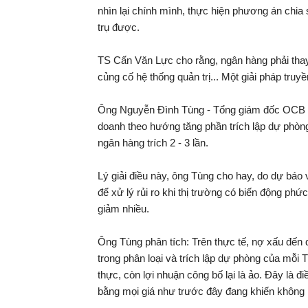
nhìn lại chính mình, thực hiện phương án chia
trụ được.
TS Cấn Văn Lực cho rằng, ngân hàng phải thay
củng cố hệ thống quản trị... Một giải pháp truy
Ông Nguyễn Đình Tùng - Tổng giám đốc OCB c
doanh theo hướng tăng phần trích lập dự phòng r
ngân hàng trích 2 - 3 lần.
Lý giải điều này, ông Tùng cho hay, do dự báo
để xử lý rủi ro khi thị trường có biến động phứ
giảm nhiều.
Ông Tùng phân tích: Trên thực tế, nợ xấu đến q
trong phân loại và trích lập dự phòng của mỗi
thực, còn lợi nhuận công bố lại là ảo. Đây là 
bằng mọi giá như trước đây đang khiến không ít