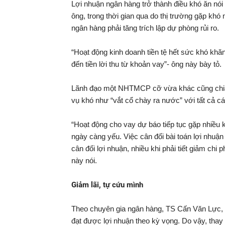
Lợi nhuận ngân hàng trở thành điều khó ăn nó
ông, trong thời gian qua do thị trường gặp kh
ngân hàng phải tăng trích lập dự phòng rủi ro.
“Hoạt động kinh doanh tiền tệ hết sức khó kh
đến tiền lời thu từ khoản vay”- ông này bày tỏ.
Lãnh đạo một NHTMCP cỡ vừa khác cũng chia sẻ
vụ khó như “vắt cổ chày ra nước” với tất cả c
“Hoạt động cho vay dự báo tiếp tục gặp nhiều 
ngày càng yếu. Việc cân đối bài toán lợi nhuậ
cân đối lợi nhuận, nhiều khi phải tiết giảm chi 
này nói.
Giảm lãi, tự cứu mình
Theo chuyên gia ngân hàng, TS Cấn Văn Lực, 
đạt được lợi nhuận theo kỳ vọng. Do vậy, thay