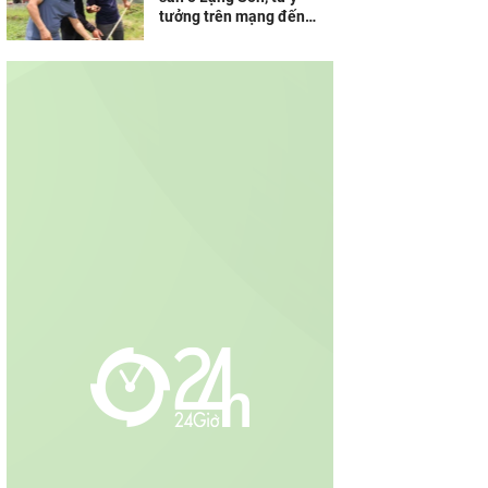
tưởng trên mạng đến
doanh thu "tiền tươi thóc
thật"