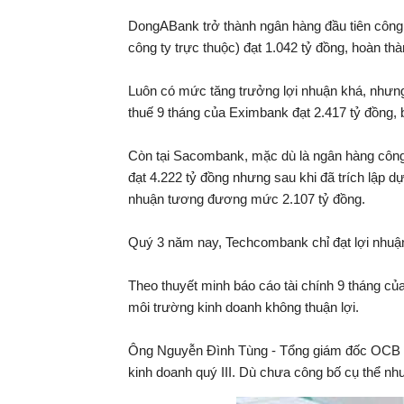
DongABank trở thành ngân hàng đầu tiên công
công ty trực thuộc) đạt 1.042 tỷ đồng, hoàn t
Luôn có mức tăng trưởng lợi nhuận khá, nhưng
thuế 9 tháng của Eximbank đạt 2.417 tỷ đồng, 
Còn tại Sacombank, mặc dù là ngân hàng công 
đạt 4.222 tỷ đồng nhưng sau khi đã trích lập dự 
nhuận tương đương mức 2.107 tỷ đồng.
Quý 3 năm nay, Techcombank chỉ đạt lợi nhuận
Theo thuyết minh báo cáo tài chính 9 tháng c
môi trường kinh doanh không thuận lợi.
Ông Nguyễn Đình Tùng - Tổng giám đốc OCB tiế
kinh doanh quý III. Dù chưa công bố cụ thể n