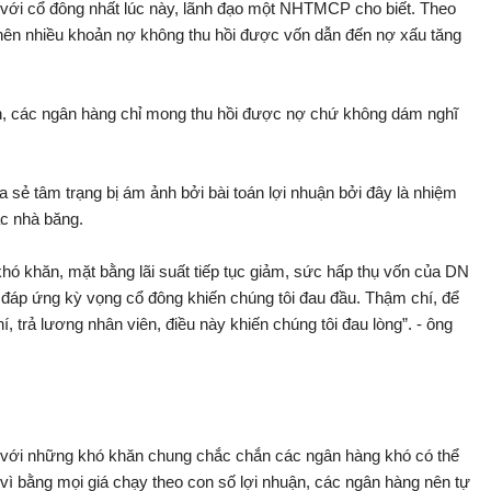
i với cổ đông nhất lúc này, lãnh đạo một NHTMCP cho biết. Theo
ó nên nhiều khoản nợ không thu hồi được vốn dẫn đến nợ xấu tăng
ăn, các ngân hàng chỉ mong thu hồi được nợ chứ không dám nghĩ
 tâm trạng bị ám ảnh bởi bài toán lợi nhuận bởi đây là nhiệm
ác nhà băng.
khó khăn, mặt bằng lãi suất tiếp tục giảm, sức hấp thụ vốn của DN
n đáp ứng kỳ vọng cổ đông khiến chúng tôi đau đầu. Thậm chí, để
phí, trả lương nhân viên, điều này khiến chúng tôi đau lòng”. - ông
với những khó khăn chung chắc chắn các ngân hàng khó có thể
 vì bằng mọi giá chạy theo con số lợi nhuận, các ngân hàng nên tự