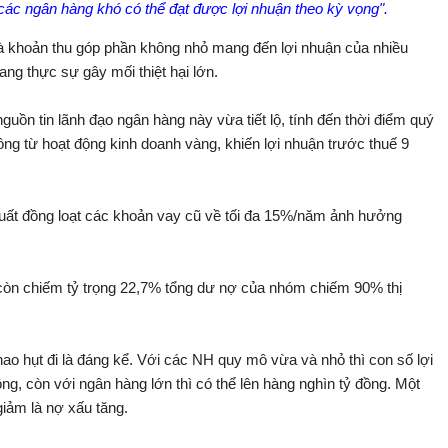
ác ngân hàng khó có thể đạt được lợi nhuận theo kỳ vọng".
à khoản thu góp phần không nhỏ mang đến lợi nhuận của nhiều
ng thực sự gây mối thiệt hại lớn.
ồn tin lãnh đạo ngân hàng này vừa tiết lộ, tính đến thời điểm quý
đồng từ hoạt động kinh doanh vàng, khiến lợi nhuận trước thuế 9
 suất đồng loạt các khoản vay cũ về tối đa 15%/năm ảnh hưởng
 còn chiếm tỷ trọng 22,7% tổng dư nợ của nhóm chiếm 90% thị
ao hụt đi là đáng kể. Với các NH quy mô vừa và nhỏ thì con số lợi
ng, còn với ngân hàng lớn thì có thể lên hàng nghìn tỷ đồng. Một
giảm là nợ xấu tăng.