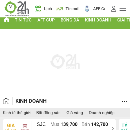
Giá vàng
Lịch
Tin mới
AFF Cup
Giá
TIN TỨC
AFF CUP
BÓNG ĐÁ
KINH DOANH
GIẢI T
KINH DOANH
Kinh tế thế giới
Bất động sản
Giá vàng
Doanh nghiệp
139,700
142,700
SJC
Mua
Bán
GIÁ
TỶ