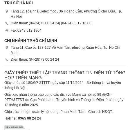
TRỤ SỞ HÀ NỘI
Tầng 12, Tòa nhà Geleximco , 36 Hoàng Cầu, Phường Ô chợ Dừa, Tp.
Hà Nội
Điện thoại: (84-24)
73 00 24 24
| (84-24)
35 12 18 06
Fax:
0243 512 1804
CHI NHÁNH TP.HỒ CHÍ MINH
Tầng 11, Cao ốc 123-127 Võ Văn Tần, phường Xuân Hòa, Tp. Hồ Chí
Minh.
Điện thoại: (84-28)
73 00 24 24
GIẤY PHÉP THIẾT LẬP TRANG THÔNG TIN ĐIỆN TỬ TỔNG
HỢP TRÊN MẠNG.
Giấy phép số 180/GP-STTTT ngày cấp 11/12/2024 - Sở thông tin và truyền
thông Hà Nội.
Giấy xác nhận thông báo cung cấp dịch vụ Mạng xã hội số 89 /GXN-
PTTH&TTĐT do Cục Phát thanh, Truyền hình và Thông tin Điện tử cấp ngày
13 tháng 6 năm 2025.
Chịu trách nhiệm quản lý nội dung: Phan Minh Tâm - Chủ tịch HĐQT.
Hotline:
0965 08 24 24