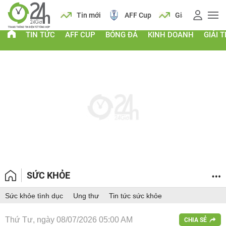
 vàng
Lịch
Tin mới
AFF Cup
Giá vàng
TIN TỨC
AFF CUP
BÓNG ĐÁ
KINH DOANH
GIẢI T
SỨC KHỎE
Sức khỏe tình dục
Ung thư
Tin tức sức khỏe
Thứ Tư, ngày 08/07/2026 05:00 AM
CHIA SẺ