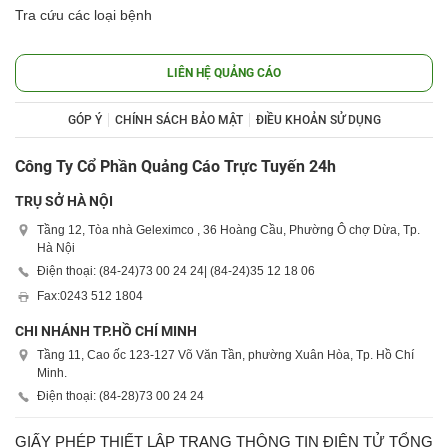
Tra cứu các loại bệnh
LIÊN HỆ QUẢNG CÁO
GÓP Ý
CHÍNH SÁCH BẢO MẬT
ĐIỀU KHOẢN SỬ DỤNG
Công Ty Cổ Phần Quảng Cáo Trực Tuyến 24h
TRỤ SỞ HÀ NỘI
Tầng 12, Tòa nhà Geleximco , 36 Hoàng Cầu, Phường Ô chợ Dừa, Tp.
Hà Nội
Điện thoại: (84-24)
73 00 24 24
| (84-24)
35 12 18 06
Fax:
0243 512 1804
CHI NHÁNH TP.HỒ CHÍ MINH
Tầng 11, Cao ốc 123-127 Võ Văn Tần, phường Xuân Hòa, Tp. Hồ Chí
Minh.
Điện thoại: (84-28)
73 00 24 24
GIẤY PHÉP THIẾT LẬP TRANG THÔNG TIN ĐIỆN TỬ TỔNG