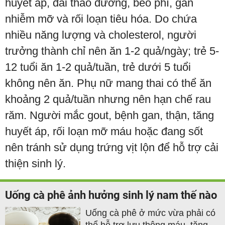
huyết áp, đái tháo đường, béo phì, gan
nhiễm mỡ và rối loạn tiêu hóa. Do chứa
nhiều năng lượng và cholesterol, người
trưởng thành chỉ nên ăn 1-2 quả/ngày; trẻ 5-
12 tuổi ăn 1-2 quả/tuần, trẻ dưới 5 tuổi
không nên ăn. Phụ nữ mang thai có thể ăn
khoảng 2 quả/tuần nhưng nên hạn chế rau
răm. Người mắc gout, bệnh gan, thận, tăng
huyết áp, rối loạn mỡ máu hoặc đang sốt
nên tránh sử dụng trứng vịt lộn để hỗ trợ cải
thiện sinh lý.
Uống cà phê ảnh hưởng sinh lý nam thế nào
Uống cà phê ở mức vừa phải có