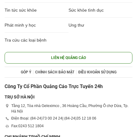
Tin tức sức khỏe
Sức khỏe tình dục
Phát minh y học
Ung thư
Tra cứu các loại bệnh
LIÊN HỆ QUẢNG CÁO
GÓP Ý
CHÍNH SÁCH BẢO MẬT
ĐIỀU KHOẢN SỬ DỤNG
Công Ty Cổ Phần Quảng Cáo Trực Tuyến 24h
TRỤ SỞ HÀ NỘI
Tầng 12, Tòa nhà Geleximco , 36 Hoàng Cầu, Phường Ô chợ Dừa, Tp.
Hà Nội
Điện thoại: (84-24)
73 00 24 24
| (84-24)
35 12 18 06
Fax:
0243 512 1804
CHI NHÁNH TP.HỒ CHÍ MINH