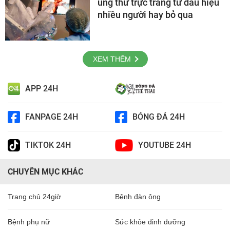
ung thư trực tràng từ dấu hiệu
nhiều người hay bỏ qua
XEM THÊM
APP 24H
FANPAGE 24H
BÓNG ĐÁ 24H
TIKTOK 24H
YOUTUBE 24H
CHUYÊN MỤC KHÁC
Trang chủ 24giờ
Bệnh đàn ông
Bệnh phụ nữ
Sức khỏe dinh dưỡng