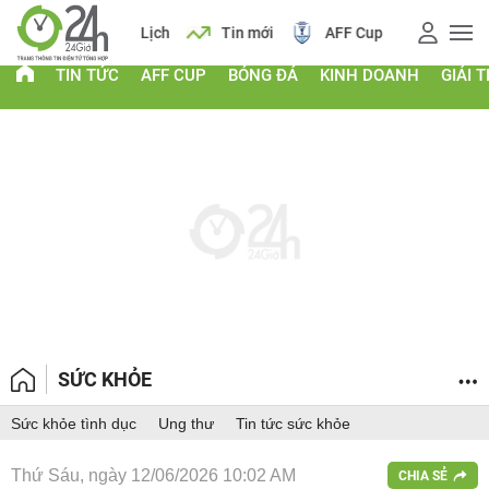
 vàng
Lịch
Tin mới
AFF Cup
Giá vàng
TIN TỨC
AFF CUP
BÓNG ĐÁ
KINH DOANH
GIẢI T
SỨC KHỎE
Sức khỏe tình dục
Ung thư
Tin tức sức khỏe
Thứ Sáu, ngày 12/06/2026 10:02 AM
CHIA SẺ