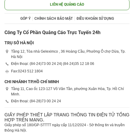
LIÊN HỆ QUẢNG CÁO
GÓP Ý
CHÍNH SÁCH BẢO MẬT
ĐIỀU KHOẢN SỬ DỤNG
Công Ty Cổ Phần Quảng Cáo Trực Tuyến 24h
TRỤ SỞ HÀ NỘI
Tầng 12, Tòa nhà Geleximco , 36 Hoàng Cầu, Phường Ô chợ Dừa, Tp.
Hà Nội
Điện thoại: (84-24)
73 00 24 24
| (84-24)
35 12 18 06
Fax:
0243 512 1804
CHI NHÁNH TP.HỒ CHÍ MINH
Tầng 11, Cao ốc 123-127 Võ Văn Tần, phường Xuân Hòa, Tp. Hồ Chí
Minh.
Điện thoại: (84-28)
73 00 24 24
GIẤY PHÉP THIẾT LẬP TRANG THÔNG TIN ĐIỆN TỬ TỔNG
HỢP TRÊN MẠNG.
Giấy phép số 180/GP-STTTT ngày cấp 11/12/2024 - Sở thông tin và truyền
thông Hà Nội.