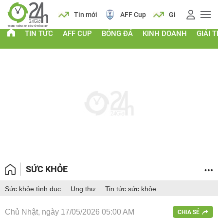
 vàng
Lịch
Tin mới
AFF Cup
Giá vàng
TIN TỨC
AFF CUP
BÓNG ĐÁ
KINH DOANH
GIẢI T
SỨC KHỎE
Sức khỏe tình dục
Ung thư
Tin tức sức khỏe
Chủ Nhật, ngày 17/05/2026 05:00 AM
CHIA SẺ