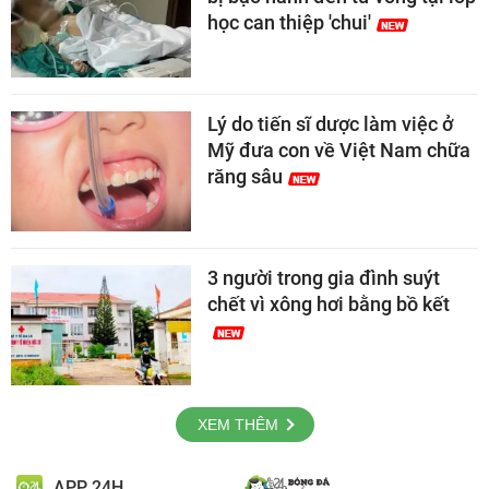
học can thiệp 'chui'
Lý do tiến sĩ dược làm việc ở
Mỹ đưa con về Việt Nam chữa
răng sâu
3 người trong gia đình suýt
chết vì xông hơi bằng bồ kết
XEM THÊM
APP 24H