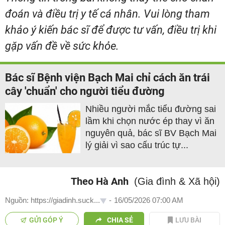
đoán và điều trị y tế cá nhân. Vui lòng tham
khảo ý kiến bác sĩ để được tư vấn, điều trị khi
gặp vấn đề về sức khỏe.
Bác sĩ Bệnh viện Bạch Mai chỉ cách ăn trái
cây 'chuẩn' cho người tiểu đường
Nhiều người mắc tiểu đường sai
lầm khi chọn nước ép thay vì ăn
nguyên quả, bác sĩ BV Bạch Mai
lý giải vì sao cấu trúc tự...
Theo Hà Anh
(Gia đình & Xã hội)
Nguồn: https://giadinh.suck...
-
16/05/2026 07:00 AM
GỬI GÓP Ý
CHIA SẺ
LƯU BÀI