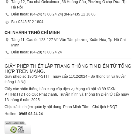
Tầng 12, Tòa nhà Geleximco , 36 Hoàng Cầu, Phường Ô chợ Dừa, Tp.
Hà Nội
Điện thoại: (84-24)
73 00 24 24
| (84-24)
35 12 18 06
Fax:
0243 512 1804
CHI NHÁNH TP.HỒ CHÍ MINH
Tầng 11, Cao ốc 123-127 Võ Văn Tần, phường Xuân Hòa, Tp. Hồ Chí
Minh.
Điện thoại: (84-28)
73 00 24 24
GIẤY PHÉP THIẾT LẬP TRANG THÔNG TIN ĐIỆN TỬ TỔNG
HỢP TRÊN MẠNG.
Giấy phép số 180/GP-STTTT ngày cấp 11/12/2024 - Sở thông tin và truyền
thông Hà Nội.
Giấy xác nhận thông báo cung cấp dịch vụ Mạng xã hội số 89 /GXN-
PTTH&TTĐT do Cục Phát thanh, Truyền hình và Thông tin Điện tử cấp ngày
13 tháng 6 năm 2025.
Chịu trách nhiệm quản lý nội dung: Phan Minh Tâm - Chủ tịch HĐQT.
Hotline:
0965 08 24 24