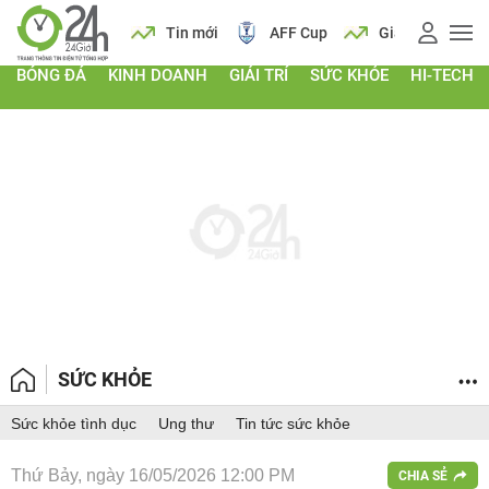
 vàng
Lịch
Tin mới
AFF Cup
Giá vàng
BÓNG ĐÁ
KINH DOANH
GIẢI TRÍ
SỨC KHỎE
HI-TECH
SỨC KHỎE
Sức khỏe tình dục
Ung thư
Tin tức sức khỏe
Thứ Bảy, ngày 16/05/2026 12:00 PM
CHIA SẺ