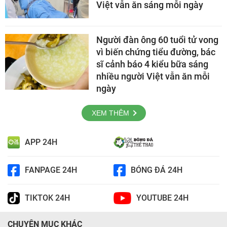
Việt vẫn ăn sáng mỗi ngày
Người đàn ông 60 tuổi tử vong
vì biến chứng tiểu đường, bác
sĩ cảnh báo 4 kiểu bữa sáng
nhiều người Việt vẫn ăn mỗi
ngày
XEM THÊM
APP 24H
FANPAGE 24H
BÓNG ĐÁ 24H
TIKTOK 24H
YOUTUBE 24H
CHUYÊN MỤC KHÁC