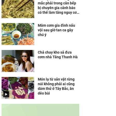
mắc phải trong căn bếp
bị chuyên gia cảnh báo
có thể làm tăng nguy cơ
ung thư
Mâm cơm gia đình nấu
vội sau giờ tan ca gây
chú ý
Chả chay kho sả đưa
cơm nhà Tăng Thanh Hà
Món lạ từ sản vật rừng
núi không phải ai cũng
dám thử ở Tây Bắc, ăn
dẻo bùi