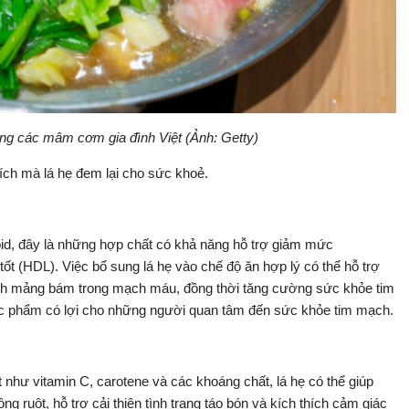
ong các mâm cơm gia đình Việt (Ảnh: Getty)
ích mà lá hẹ đem lại cho sức khoẻ.
noid, đây là những hợp chất có khả năng hỗ trợ giảm mức
tốt (HDL). Việc bổ sung lá hẹ vào chế độ ăn hợp lý có thể hỗ trợ
hành mảng bám trong mạch máu, đồng thời tăng cường sức khỏe tim
ực phẩm có lợi cho những người quan tâm đến sức khỏe tim mạch.
như vitamin C, carotene và các khoáng chất, lá hẹ có thể giúp
ng ruột, hỗ trợ cải thiện tình trạng táo bón và kích thích cảm giác