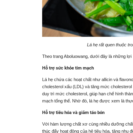
Lá hẹ rất quen thuộc tr
Theo trang Aboluowang, dưới đây là những lợi 
Hỗ trợ sức khỏe tim mạch
Lá hẹ chứa các hoạt chất như allicin và flavo
cholesterol xấu (LDL) và tăng mức cholesterol 
duy trì mức cholesterol, giúp hạn chế hình t
mạch tổng thể. Nhờ đó, lá hẹ được xem là th
Hỗ trợ tiêu hóa và giảm táo bón
Với hàm lượng chất xơ cùng nhiều dưỡng chất 
thúc đẩy hoạt động của hệ tiêu hóa, tăng nhu độ