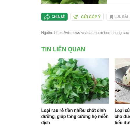
GỬI GÓP Ý
LƯU BÀI
CHIA SẺ
Nguồn: https://vtcnews.vn/loai-rau-re-tien-nhung-cuc-
TIN LIÊN QUAN
Loại rau rẻ tiền nhiều chất dinh
Loại củ
dưỡng, giúp tăng cường hệ miễn
cho đư
dịch
tiểu đư