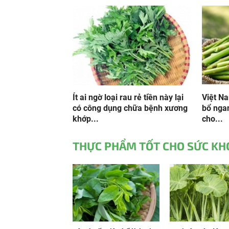
Ít ai ngờ loại rau rẻ tiền này lại
Việt Na
có công dụng chữa bệnh xương
bổ ngan
khớp...
cho...
THỰC PHẨM TỐT CHO SỨC KH