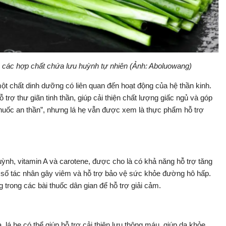
à các hợp chất chứa lưu huỳnh tự nhiên (Ảnh: Aboluowang)
ột chất dinh dưỡng có liên quan đến hoạt động của hệ thần kinh.
 trợ thư giãn tinh thần, giúp cải thiện chất lượng giấc ngủ và góp
thuốc an thần”, nhưng lá hẹ vẫn được xem là thực phẩm hỗ trợ
ỳnh, vitamin A và carotene, được cho là có khả năng hỗ trợ tăng
t số tác nhân gây viêm và hỗ trợ bảo vệ sức khỏe đường hô hấp.
trong các bài thuốc dân gian để hỗ trợ giải cảm.
lá hẹ có thể giúp hỗ trợ cải thiện lưu thông máu, giúp da khỏe