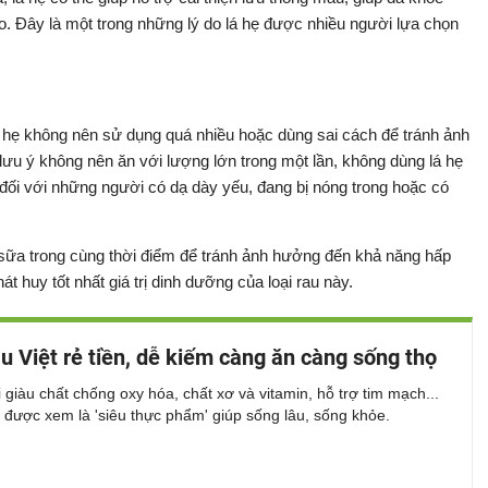
. Đây là một trong những lý do lá hẹ được nhiều người lựa chọn
á hẹ không nên sử dụng quá nhiều hoặc dùng sai cách để tránh ảnh
lưu ý không nên ăn với lượng lớn trong một lần, không dùng lá hẹ
đối với những người có dạ dày yếu, đang bị nóng trong hoặc có
 sữa trong cùng thời điểm để tránh ảnh hưởng đến khả năng hấp
t huy tốt nhất giá trị dinh dưỡng của loại rau này.
au Việt rẻ tiền, dễ kiếm càng ăn càng sống thọ
ại giàu chất chống oxy hóa, chất xơ và vitamin, hỗ trợ tim mạch...
i được xem là 'siêu thực phẩm' giúp sống lâu, sống khỏe.