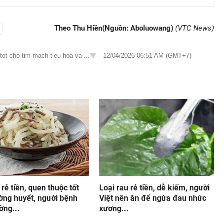
Theo Thu Hiền(Nguồn: Aboluowang)
(VTC News)
tot-cho-tim-mach-tieu-hoa-va-...
-
12/04/2026 06:51 AM (GMT+7)
 rẻ tiền, quen thuộc tốt
Loại rau rẻ tiền, dễ kiếm, người
ờng huyết, người bệnh
Việt nên ăn để ngừa đau nhức
ờng...
xương...