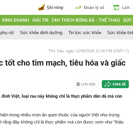
Đoán tỷ số
Lịch
KINH DOANH
GIẢI TRÍ
24H THÍCH BÓNG ĐÁ - THỂ THAO
SỨC
 phụ nữ
Sức khỏe dinh dưỡng
Tin tức sức khỏe
Sức khỏe tìn
Thứ Sáu, ngày 12/06/2026 21:00 PM (GMT+7)
c tốt cho tim mạch, tiêu hóa và giấc
LƯU BÀI
CHIA SẺ
 đình Việt, loại rau này không chỉ là thực phẩm dân dã mà còn
t hiện trong nhiều món ăn quen thuộc của người Việt như trứng
 biết rằng đây không chỉ là thực phẩm mà còn được xem như “thảo