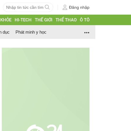
Đăng nhập
 KHỎE
HI-TECH
THẾ GIỚI
THỂ THAO
Ô TÔ
h dục
Phát minh y học