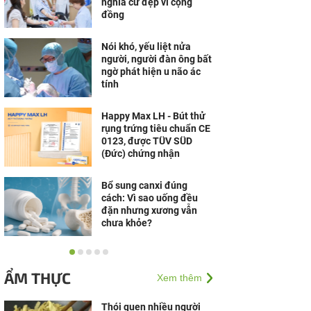
nghĩa cử đẹp vì cộng
đồng
Nói khó, yếu liệt nửa
người, người đàn ông bất
ngờ phát hiện u não ác
tính
Happy Max LH - Bút thử
rụng trứng tiêu chuẩn CE
0123, được TÜV SÜD
(Đức) chứng nhận
Bổ sung canxi đúng
cách: Vì sao uống đều
đặn nhưng xương vẫn
chưa khỏe?
Từ dữ liệu đến niềm tin:
Chubb gợi mở bài toán
ẨM THỰC
Xem thêm
tăng trưởng mới cho
ngành bảo hiểm
Thói quen nhiều người