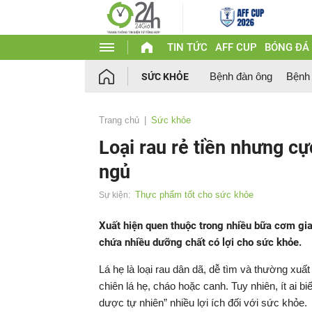
TIN TỨC
AFF CUP
BÓNG ĐÁ
Bệnh đàn ông
Bệnh
SỨC KHỎE
Trang chủ
Sức khỏe
Loại rau rẻ tiền nhưng cự
ngủ
Thực phẩm tốt cho sức khỏe
Sự kiện:
Xuất hiện quen thuộc trong nhiều bữa cơm gia
chứa nhiều dưỡng chất có lợi cho sức khỏe.
Lá hẹ là loại rau dân dã, dễ tìm và thường xuấ
chiên lá hẹ, cháo hoặc canh. Tuy nhiên, ít ai
dược tự nhiên” nhiều lợi ích đối với sức khỏe.