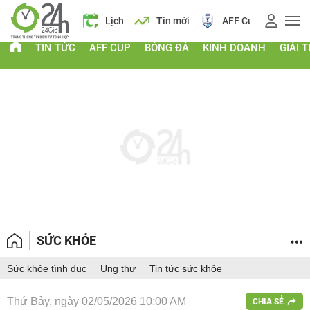
Giá vàng
Lịch
Tin mới
AFF Cup
Điểm chuẩn 2026
TIN TỨC
AFF CUP
BÓNG ĐÁ
KINH DOANH
GIẢI T
SỨC KHỎE
Sức khỏe tình dục
Ung thư
Tin tức sức khỏe
Thứ Bảy, ngày 02/05/2026 10:00 AM
CHIA SẺ