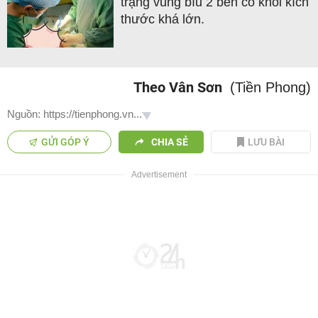
trạng vùng bìu 2 bên có khối kích
thước khá lớn.
Theo Vân Sơn
(Tiền Phong)
Nguồn: https://tienphong.vn...
GỬI GÓP Ý
CHIA SẺ
LƯU BÀI