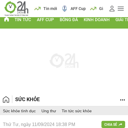
 vàng
Lịch
Tin mới
AFF Cup
Giá vàng
TIN TỨC
AFF CUP
BÓNG ĐÁ
KINH DOANH
GIẢI T
SỨC KHỎE
Sức khỏe tình dục
Ung thư
Tin tức sức khỏe
Thứ Tư, ngày 11/09/2024 18:38 PM
CHIA SẺ