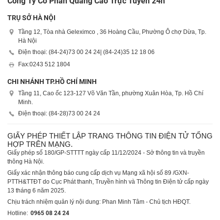
Công Ty Cổ Phần Quảng Cáo Trực Tuyến 24h
TRỤ SỞ HÀ NỘI
Tầng 12, Tòa nhà Geleximco , 36 Hoàng Cầu, Phường Ô chợ Dừa, Tp.
Hà Nội
Điện thoại: (84-24)
73 00 24 24
| (84-24)
35 12 18 06
Fax:
0243 512 1804
CHI NHÁNH TP.HỒ CHÍ MINH
Tầng 11, Cao ốc 123-127 Võ Văn Tần, phường Xuân Hòa, Tp. Hồ Chí
Minh.
Điện thoại: (84-28)
73 00 24 24
GIẤY PHÉP THIẾT LẬP TRANG THÔNG TIN ĐIỆN TỬ TỔNG
HỢP TRÊN MẠNG.
Giấy phép số 180/GP-STTTT ngày cấp 11/12/2024 - Sở thông tin và truyền
thông Hà Nội.
Giấy xác nhận thông báo cung cấp dịch vụ Mạng xã hội số 89 /GXN-
PTTH&TTĐT do Cục Phát thanh, Truyền hình và Thông tin Điện tử cấp ngày
13 tháng 6 năm 2025.
Chịu trách nhiệm quản lý nội dung: Phan Minh Tâm - Chủ tịch HĐQT.
Hotline:
0965 08 24 24