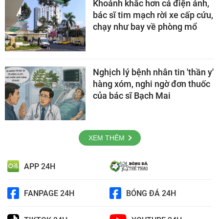
Khoảnh khắc hơn cả điện ảnh,
bác sĩ tim mạch rời xe cấp cứu,
chạy như bay về phòng mổ
Nghịch lý bệnh nhân tin 'thần y'
hàng xóm, nghi ngờ đơn thuốc
của bác sĩ Bạch Mai
XEM THÊM
APP 24H
FANPAGE 24H
BÓNG ĐÁ 24H