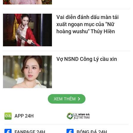
Vai diễn đánh dấu màn tái
xuất ngoạn mục của "Nữ
hoàng wushu" Thúy Hiền
Vợ NSND Công Lý cầu xin
XEM THÊM
APP 24H
FANPAGE 24H
BÓNG ĐÁ 24H