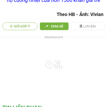
hộ cuồng nhiệt của hơn 1500 khán giả trẻ
Theo HB - Ảnh: Vivian
GỬI GÓP Ý
CHIA SẺ
LƯU BÀI