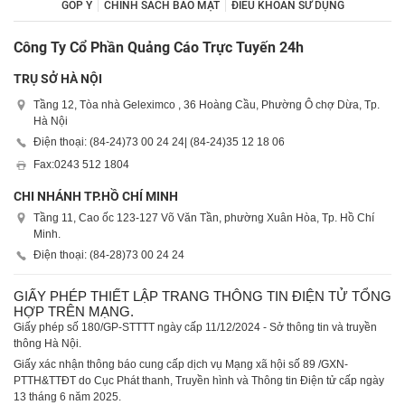
GÓP Ý
CHÍNH SÁCH BẢO MẬT
ĐIỀU KHOẢN SỬ DỤNG
Công Ty Cổ Phần Quảng Cáo Trực Tuyến 24h
TRỤ SỞ HÀ NỘI
Tầng 12, Tòa nhà Geleximco , 36 Hoàng Cầu, Phường Ô chợ Dừa, Tp.
Hà Nội
Điện thoại: (84-24)
73 00 24 24
| (84-24)
35 12 18 06
Fax:
0243 512 1804
CHI NHÁNH TP.HỒ CHÍ MINH
Tầng 11, Cao ốc 123-127 Võ Văn Tần, phường Xuân Hòa, Tp. Hồ Chí
Minh.
Điện thoại: (84-28)
73 00 24 24
GIẤY PHÉP THIẾT LẬP TRANG THÔNG TIN ĐIỆN TỬ TỔNG
HỢP TRÊN MẠNG.
Giấy phép số 180/GP-STTTT ngày cấp 11/12/2024 - Sở thông tin và truyền
thông Hà Nội.
Giấy xác nhận thông báo cung cấp dịch vụ Mạng xã hội số 89 /GXN-
PTTH&TTĐT do Cục Phát thanh, Truyền hình và Thông tin Điện tử cấp ngày
13 tháng 6 năm 2025.