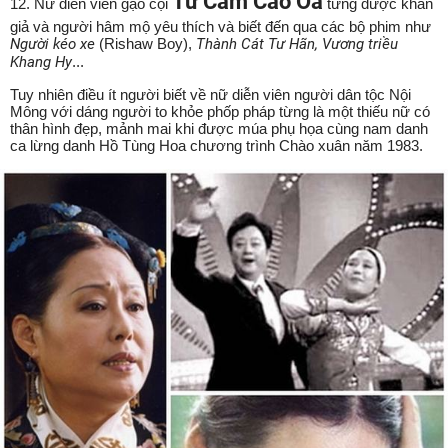
Tư Cầm Cao Oa
12. Nữ diễn viên gạo cội
từng được khán
giả và người hâm mộ yêu thích và biết đến qua các bộ phim như
Người kéo xe
(Rishaw Boy),
Thành Cát Tư Hãn, Vương triều
Khang Hy
...
Tuy nhiên điều ít người biết về nữ diễn viên người dân tộc Nội
Mông với dáng người to khỏe phốp pháp từng là một thiếu nữ có
thân hình đẹp, mảnh mai khi được múa phụ họa cùng nam danh
ca lừng danh Hồ Tùng Hoa chương trình Chào xuân năm 1983.