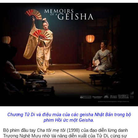
Chương Tử Di và điệu múa của các geisha Nhật Bản trong bộ
phim Hồi ức một Geisha.
Bộ phim đầu tay
Cha tôi mẹ tôi
(1998) của đạo diễn lừng danh
Trương Nghệ Mưu nhờ tài năng diễn xuất của Tử Di, cùng sự