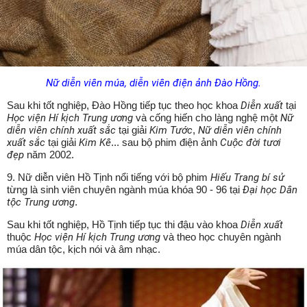
Nữ diễn viên múa, diễn viên điện ảnh Đào Hồng.
Sau khi tốt nghiệp, Đào Hồng tiếp tục theo học khoa
Diễn xuất
tại
Học viện Hí kịch Trung ương
và cống hiến cho làng nghệ một
Nữ
diễn viên chính xuất sắc
tại giải
Kim Tước
,
Nữ diễn viên chính
xuất sắc
tại giải
Kim Kê
... sau bộ phim điện ảnh
Cuộc đời tươi
đẹp
năm 2002.
9. Nữ diễn viên Hồ Tịnh nổi tiếng với bộ phim
Hiếu Trang bí sử
từng là sinh viên chuyên ngành múa khóa 90 - 96 tại
Đại học Dân
tộc Trung ương
.
Sau khi tốt nghiệp, Hồ Tịnh tiếp tục thi đậu vào khoa
Diễn xuất
thuộc
Học viện Hí kịch Trung ương
và theo học chuyên ngành
múa dân tộc, kịch nói và âm nhạc.