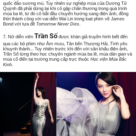
quốc đảo sương mù. Tuy nhiên sự nghiệp múa của Dương Tử
Quỳnh đã phải dừng lại khi cô gặp chấn thương trong quá trình
múa ba lê, từ đó cô bắt đầu chuyển hướng sang điện ảnh, đồng
thời thành công với vai diễn Wai Lin trong loạt phim về James
Bond với tựa đề
Tomorrow Never Dies
.
Trần Số
7. Nữ diễn viên
được khán giả truyền hình biết đến
qua các bộ phim như Âm mưu, Tân bến Thượng Hải, Tình yêu
khuynh thành... Tuy nhiên trước khi đến với sân khấu điện ảnh,
Trần Số từng theo học chuyên ngành múa ba lê, múa dân gian và
múa cổ điển tại trường trung cấp trực thuộc
Học viện Múa Bắc
Kinh
.