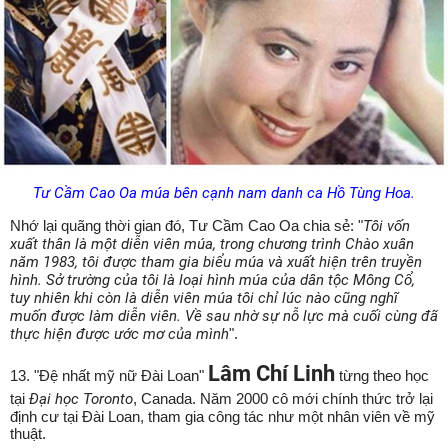
Tư Cầm Cao Oa múa bên cạnh nam danh ca Hồ Tùng Hoa.
Nhớ lại quãng thời gian đó, Tư Cầm Cao Oa chia sẻ: "
Tôi vốn
xuất thân là một diễn viên múa, trong chương trình Chào xuân
năm 1983, tôi được tham gia biểu múa và xuất hiện trên truyền
hình. Sở trường của tôi là loại hình múa của dân tộc Mông Cổ,
tuy nhiên khi còn là diễn viên múa tôi chỉ lúc nào cũng nghĩ
muốn được làm diễn viên. Về sau nhờ sự nỗ lực mà cuối cùng đã
thực hiện được ước mơ của mình
".
Lâm Chí Linh
13. "Đệ nhất mỹ nữ Đài Loan"
từng theo học
tại
Đại học Toronto
, Canada. Năm 2000 cô mới chính thức trở lại
định cư tại Đài Loan, tham gia công tác như một nhân viên về mỹ
thuật.