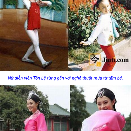
Nữ diễn viên Tôn Lệ từng gắn với nghệ thuật múa từ tấm bé.