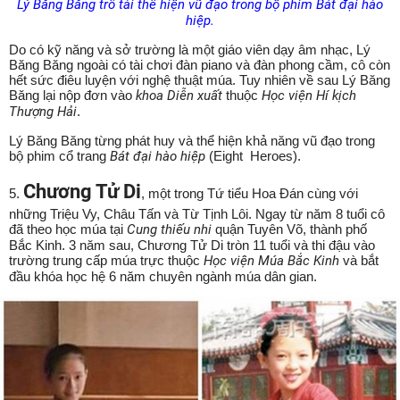
Lý Băng Băng trổ tài thể hiện vũ đạo trong bộ phim Bát đại hào
hiệp.
Do có kỹ năng và sở trường là một giáo viên dạy âm nhạc, Lý
Băng Băng ngoài có tài chơi đàn piano và đàn phong cầm, cô còn
hết sức điêu luyện với nghệ thuật múa. Tuy nhiên về sau Lý Băng
Băng lại nộp đơn vào
khoa Diễn xuất
thuộc
Học viện Hí kịch
Thượng Hải
.
Lý Băng Băng từng phát huy và thể hiện khả năng vũ đạo trong
bộ phim cổ trang
Bát đại hào hiệp
(Eight Heroes).
Chương Tử Di
5.
, một trong Tứ tiểu Hoa Đán cùng với
những Triệu Vy, Châu Tấn và Từ Tịnh Lôi. Ngay từ năm 8 tuổi cô
đã theo học múa tại
Cung thiếu nhi
quận Tuyên Võ, thành phố
Bắc Kinh. 3 năm sau, Chương Tử Di tròn 11 tuổi và thi đậu vào
trường trung cấp múa trực thuộc
Học viện Múa Bắc Kinh
và bắt
đầu khóa học hệ 6 năm chuyên ngành múa dân gian.