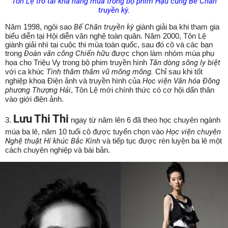
Tôn Lệ trổ tài khả năng múa trong bộ phim Hậu cung Bế Chân
truyền kỳ.
Năm 1998, ngôi sao
Bế Chân truyền kỳ
giành giải ba khi tham gia
biểu diễn tại Hội diễn văn nghệ toàn quân. Năm 2000, Tôn Lệ
giành giải nhì tại cuộc thi múa toàn quốc, sau đó cô và các bạn
trong
Đoàn văn công Chiến hữu
được chọn làm nhóm múa phụ
họa cho Triệu Vy trong bộ phim truyền hình
Tân dòng sông ly biệt
với ca khúc
Tình thâm thâm vũ mông mông.
Chỉ sau khi tốt
nghiệp khoa Điện ảnh và truyền hình của
Học viện Văn hóa Đông
phương Thượng Hải
, Tôn Lệ mới chính thức có cơ hội dấn thân
vào giới điện ảnh.
Lưu Thi Thi
3.
ngay từ năm lên 6 đã theo học chuyên ngành
múa ba lê, năm 10 tuổi cô được tuyển chọn vào
Học viện chuyên
Nghệ thuật Hí khúc Bắc Kinh
và tiếp tục được rèn luyện ba lê một
cách chuyên nghiệp và bài bản.