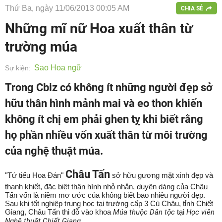
Thứ Ba, ngày 11/06/2013 00:05 AM
CHIA SẺ
Những mĩ nữ Hoa xuất thân từ
trường múa
Sao Hoa ngữ
Sự kiện:
Trong Cbiz có không ít những người đẹp sở
hữu thân hình mảnh mai và eo thon khiến
không ít chị em phải ghen tỵ khi biết rằng
họ phần nhiều vốn xuất thân từ môi trường
của nghệ thuật múa.
Châu Tấn
"Tứ tiểu Hoa Đán"
sở hữu gương mặt xinh đẹp và
thanh khiết, đặc biệt thân hình nhỏ nhắn, duyên dáng của Châu
Tấn vốn là niềm mơ ước của không biết bao nhiêu người đẹp.
Sau khi tốt nghiệp trung học tại trường cấp 3 Cù Châu, tỉnh Chiết
Giang, Châu Tấn thi đỗ vào khoa
Múa thuộc Dân tộc
tại
Học viên
Nghệ thuật Chiết Giang
.