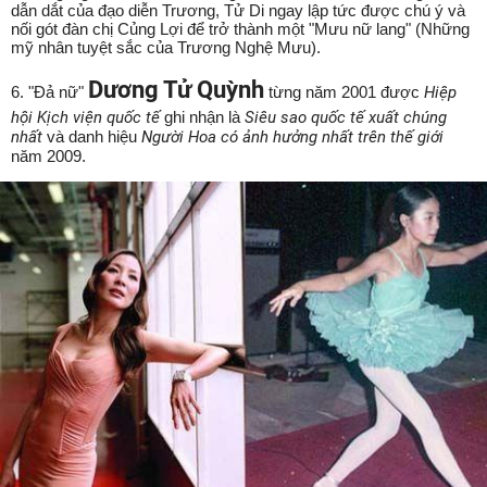
dẫn dắt của đạo diễn Trương, Tử Di ngay lập tức được chú ý và
nối gót đàn chị Củng Lợi để trở thành một "Mưu nữ lang" (Những
mỹ nhân tuyệt sắc của Trương Nghệ Mưu).
Dương Tử Quỳnh
6. "Đả nữ"
từng năm 2001 được
Hiệp
hội Kịch viện quốc tế
ghi nhận là
Siêu sao quốc tế xuất chúng
nhất
và danh hiệu
Người Hoa có ảnh hưởng nhất trên thế giới
năm 2009.