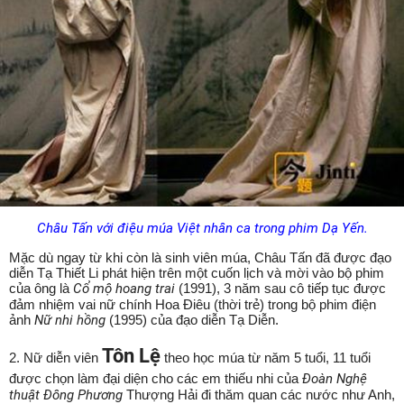
Châu Tấn với điệu múa Việt nhân ca trong phim Dạ Yến.
Mặc dù ngay từ khi còn là sinh viên múa, Châu Tấn đã được đạo
diễn Tạ Thiết Li phát hiện trên một cuốn lịch và mời vào bộ phim
của ông là
Cổ mộ hoang trai
(1991), 3 năm sau cô tiếp tục được
đảm nhiệm vai nữ chính Hoa Điêu (thời trẻ) trong bộ phim điện
ảnh
Nữ nhi hồng
(1995) của đạo diễn Tạ Diễn.
Tôn Lệ
2. Nữ diễn viên
theo học múa từ năm 5 tuổi, 11 tuổi
được chọn làm đại diện cho các em thiếu nhi của
Đoàn Nghệ
thuật Đông Phương
Thượng Hải đi thăm quan các nước như Anh,