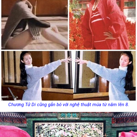
Chương Tử Di cũng gắn bó với nghệ thuật múa từ năm lên 8.