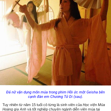
Đả nữ vận dụng môn múa trong phim Hồi ức một Geisha bên
cạnh đàn em Chương Tử Di (sau).
Tuy nhiên từ năm 15 tuổi cô từng là sinh viên của
Học viện Múa
Hoàng gia Anh
và tốt nghiệp chuyên ngành diễn viên múa tại