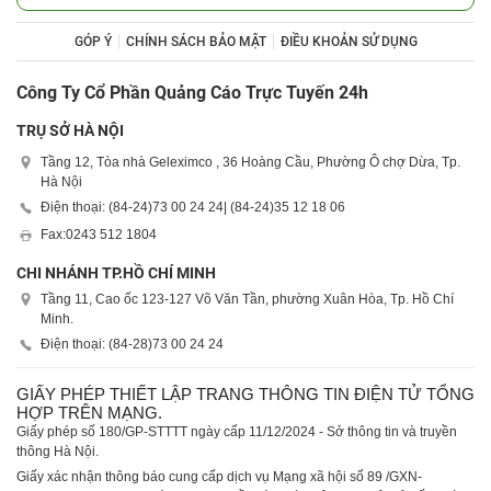
GÓP Ý
CHÍNH SÁCH BẢO MẬT
ĐIỀU KHOẢN SỬ DỤNG
Công Ty Cổ Phần Quảng Cáo Trực Tuyến 24h
TRỤ SỞ HÀ NỘI
Tầng 12, Tòa nhà Geleximco , 36 Hoàng Cầu, Phường Ô chợ Dừa, Tp.
Hà Nội
Điện thoại: (84-24)
73 00 24 24
| (84-24)
35 12 18 06
Fax:
0243 512 1804
CHI NHÁNH TP.HỒ CHÍ MINH
Tầng 11, Cao ốc 123-127 Võ Văn Tần, phường Xuân Hòa, Tp. Hồ Chí
Minh.
Điện thoại: (84-28)
73 00 24 24
GIẤY PHÉP THIẾT LẬP TRANG THÔNG TIN ĐIỆN TỬ TỔNG
HỢP TRÊN MẠNG.
Giấy phép số 180/GP-STTTT ngày cấp 11/12/2024 - Sở thông tin và truyền
thông Hà Nội.
Giấy xác nhận thông báo cung cấp dịch vụ Mạng xã hội số 89 /GXN-