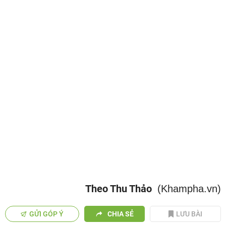
Theo Thu Thảo
(Khampha.vn)
GỬI GÓP Ý
CHIA SẺ
LƯU BÀI