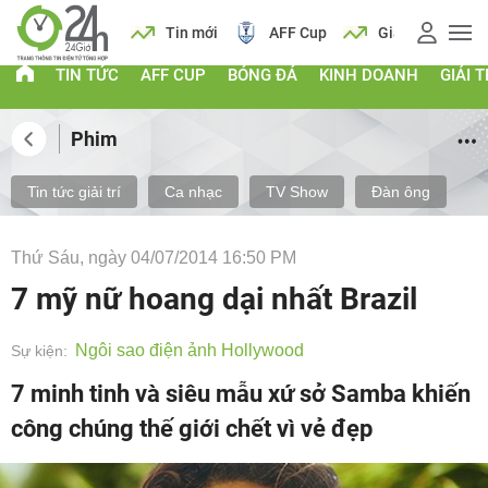
ch
Tin mới
AFF Cup
Giá vàng
Lịch
Ti
TIN TỨC
AFF CUP
BÓNG ĐÁ
KINH DOANH
GIẢI T
Phim
Tin tức giải trí
Ca nhạc
TV Show
Đàn ông
Thứ Sáu, ngày 04/07/2014 16:50 PM
7 mỹ nữ hoang dại nhất Brazil
Ngôi sao điện ảnh Hollywood
Sự kiện:
7 minh tinh và siêu mẫu xứ sở Samba khiến
công chúng thế giới chết vì vẻ đẹp