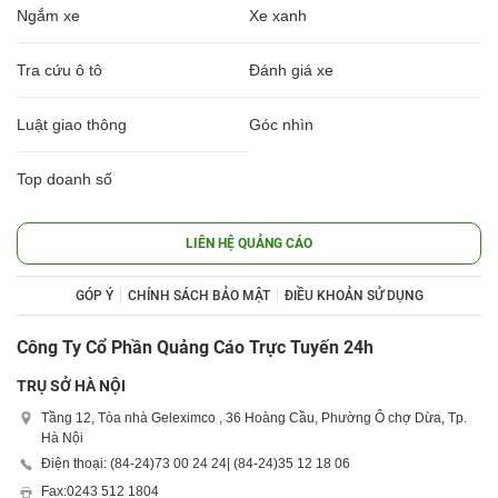
Ngắm xe
Xe xanh
Tra cứu ô tô
Đánh giá xe
Luật giao thông
Góc nhìn
Top doanh số
LIÊN HỆ QUẢNG CÁO
GÓP Ý
CHÍNH SÁCH BẢO MẬT
ĐIỀU KHOẢN SỬ DỤNG
Công Ty Cổ Phần Quảng Cáo Trực Tuyến 24h
TRỤ SỞ HÀ NỘI
Tầng 12, Tòa nhà Geleximco , 36 Hoàng Cầu, Phường Ô chợ Dừa, Tp.
Hà Nội
Điện thoại: (84-24)
73 00 24 24
| (84-24)
35 12 18 06
Fax:
0243 512 1804