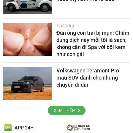
Tin tài trợ
Đàn ông con trai bị mụn: Chấm
dung dịch này mỗi tối là sạch,
không cần đi Spa với bôi kem
như con gái
Volkswagen Teramont Pro
mẫu SUV dành cho những
chuyến đi dài
XEM THÊM
APP 24H