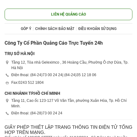
LIÊN HỆ QUẢNG CÁO
GÓP Ý
CHÍNH SÁCH BẢO MẬT
ĐIỀU KHOẢN SỬ DỤNG
Công Ty Cổ Phần Quảng Cáo Trực Tuyến 24h
TRỤ SỞ HÀ NỘI
Tầng 12, Tòa nhà Geleximco , 36 Hoàng Cầu, Phường Ô chợ Dừa, Tp.
Hà Nội
Điện thoại: (84-24)
73 00 24 24
| (84-24)
35 12 18 06
Fax:
0243 512 1804
CHI NHÁNH TP.HỒ CHÍ MINH
Tầng 11, Cao ốc 123-127 Võ Văn Tần, phường Xuân Hòa, Tp. Hồ Chí
Minh.
Điện thoại: (84-28)
73 00 24 24
GIẤY PHÉP THIẾT LẬP TRANG THÔNG TIN ĐIỆN TỬ TỔNG
HỢP TRÊN MẠNG.