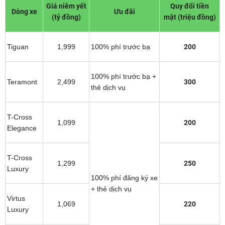
Giá niêm yết
Quy đổi tiền
Dòng xe
Ưu đãi
(tỷ đồng)
mặt (triệu đồng)
Tiguan
1,999
100% phí trước bạ
200
100% phí trước bạ +
Teramont
2,499
300
thẻ dịch vụ
T-Cross
1,099
200
Elegance
T-Cross
1,299
250
Luxury
100% phí đăng ký xe
+ thẻ dịch vụ
Virtus
1,069
220
Luxury