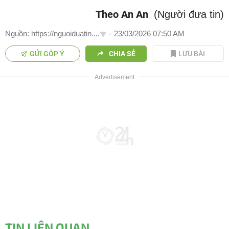
Theo An An
(Người đưa tin)
Nguồn: https://nguoiduatin....
-
23/03/2026 07:50 AM
GỬI GÓP Ý
CHIA SẺ
LƯU BÀI
TIN LIÊN QUAN