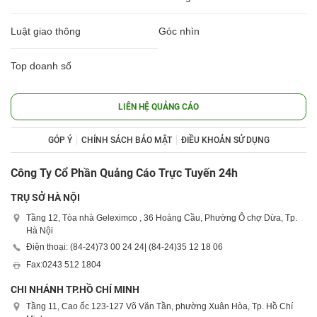
Luật giao thông
Góc nhìn
Top doanh số
LIÊN HỆ QUẢNG CÁO
GÓP Ý
CHÍNH SÁCH BẢO MẬT
ĐIỀU KHOẢN SỬ DỤNG
Công Ty Cổ Phần Quảng Cáo Trực Tuyến 24h
TRỤ SỞ HÀ NỘI
Tầng 12, Tòa nhà Geleximco , 36 Hoàng Cầu, Phường Ô chợ Dừa, Tp.
Hà Nội
Điện thoại: (84-24)
73 00 24 24
| (84-24)
35 12 18 06
Fax:
0243 512 1804
CHI NHÁNH TP.HỒ CHÍ MINH
Tầng 11, Cao ốc 123-127 Võ Văn Tần, phường Xuân Hòa, Tp. Hồ Chí