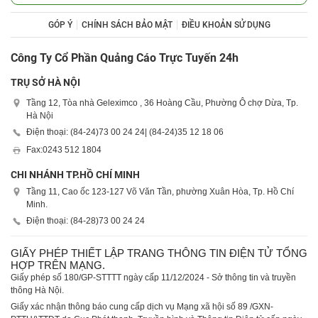
GÓP Ý
CHÍNH SÁCH BẢO MẬT
ĐIỀU KHOẢN SỬ DỤNG
Công Ty Cổ Phần Quảng Cáo Trực Tuyến 24h
TRỤ SỞ HÀ NỘI
Tầng 12, Tòa nhà Geleximco , 36 Hoàng Cầu, Phường Ô chợ Dừa, Tp.
Hà Nội
Điện thoại: (84-24)
73 00 24 24
| (84-24)
35 12 18 06
Fax:
0243 512 1804
CHI NHÁNH TP.HỒ CHÍ MINH
Tầng 11, Cao ốc 123-127 Võ Văn Tần, phường Xuân Hòa, Tp. Hồ Chí
Minh.
Điện thoại: (84-28)
73 00 24 24
GIẤY PHÉP THIẾT LẬP TRANG THÔNG TIN ĐIỆN TỬ TỔNG
HỢP TRÊN MẠNG.
Giấy phép số 180/GP-STTTT ngày cấp 11/12/2024 - Sở thông tin và truyền
thông Hà Nội.
Giấy xác nhận thông báo cung cấp dịch vụ Mạng xã hội số 89 /GXN-