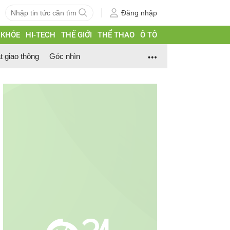
Đăng nhập
 KHỎE
HI-TECH
THẾ GIỚI
THỂ THAO
Ô TÔ
t giao thông
Góc nhìn