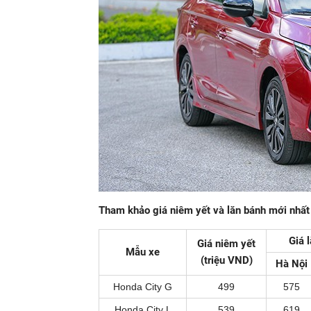
Tham khảo giá niêm yết và lăn bánh mới nhất
Giá 
Giá niêm yết
Mẫu xe
(triệu VND)
Hà Nội
Honda City G
499
575
Honda City L
539
619