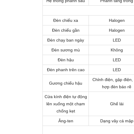
Hệ thống phanh sau
Phanh tang trống
Đèn chiếu xa
Halogen
Đèn chiếu gần
Halogen
Đèn chạy ban ngày
LED
Đèn sương mù
Không
Đèn hậu
LED
Đèn phanh trên cao
LED
Chỉnh điện, gập điện, 
Gương chiếu hậu
hợp đèn báo rẽ
Cửa kính điện tự động
lên xuống một chạm
Ghế lái
chống kẹt
Ăng-ten
Dạng vây cá mập