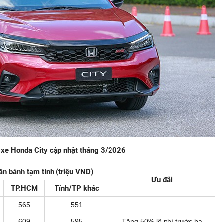
 xe Honda City cập nhật tháng 3/2026
lăn bánh tạm tính (triệu VND)
Ưu đãi
TP.HCM
Tỉnh/TP khác
565
551
609
595
Tặng 50% lệ phí trước bạ