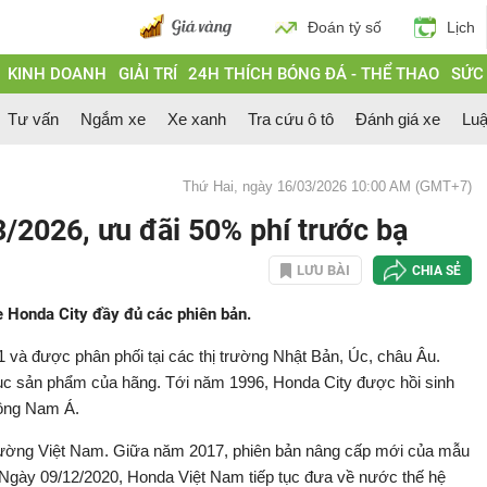
Đoán tỷ số
Lịch
KINH DOANH
GIẢI TRÍ
24H THÍCH BÓNG ĐÁ - THỂ THAO
SỨC
Tư vấn
Ngắm xe
Xe xanh
Tra cứu ô tô
Đánh giá xe
Luậ
Thứ Hai, ngày 16/03/2026 10:00 AM (GMT+7)
3/2026, ưu đãi 50% phí trước bạ
LƯU BÀI
CHIA SẺ
e Honda City đầy đủ các phiên bản.
1 và được phân phối tại các thị trường Nhật Bản, Úc, châu Âu.
ục sản phẩm của hãng. Tới năm 1996, Honda City được hồi sinh
Đông Nam Á.
trường Việt Nam. Giữa năm 2017, phiên bản nâng cấp mới của mẫu
. Ngày 09/12/2020, Honda Việt Nam tiếp tục đưa về nước thế hệ