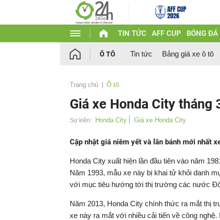
TIN TỨC
AFF CUP
BÓNG ĐÁ
Tin tức
Bảng giá xe ô tô
Ô TÔ
Trang chủ
Ô tô
Giá xe Honda City tháng 
Honda City
Giá xe Honda City
Sự kiện:
Cập nhật giá niêm yết và lăn bánh mới nhất x
Honda City xuất hiện lần đầu tiên vào năm 198
Năm 1993, mẫu xe này bị khai tử khỏi danh m
với mục tiêu hướng tới thị trường các nước 
Năm 2013, Honda City chính thức ra mắt thị 
xe này ra mắt với nhiều cải tiến về công nghệ