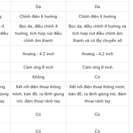
Da
Da
g
Chỉnh điện 6 hướng
Chỉnh điện 6 hướng
h 4
Bọc da, điều chỉnh 4
Bọc da, điều chỉnh 4 hướng và
 điều
hướng, tích hợp nút điều
tích hợp nút điều chỉnh âm
chỉnh âm thanh
thanh và có lẫy chuyển số
Analog - 4,2 inch
Analog - 4,2 inch
Cảm ứng 8 inch
Cảm ứng 8 inch
Không
Có
ông
Kết nối điện thoại thông
Kết nối điện thoại thông minh,
giọng
minh, bản đồ, ra lệnh giọng
bản đồ, ra lệnh giọng nói, đàm
tay
nói, đàm thoại rảnh tay
thoại rảnh tay
Có
Có
Có
Có