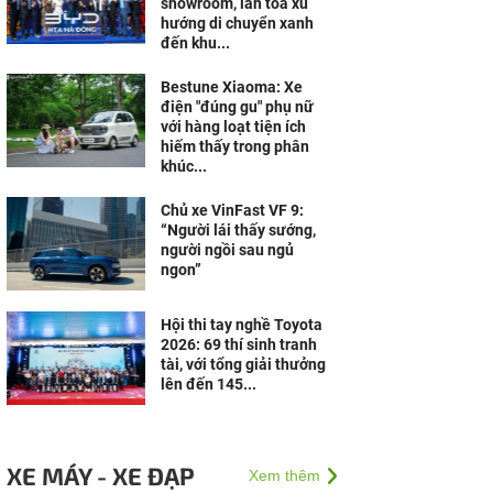
showroom, lan tỏa xu
hướng di chuyển xanh
đến khu...
Bestune Xiaoma: Xe
điện "đúng gu" phụ nữ
với hàng loạt tiện ích
hiếm thấy trong phân
khúc...
Chủ xe VinFast VF 9:
“Người lái thấy sướng,
người ngồi sau ngủ
ngon”
Hội thi tay nghề Toyota
2026: 69 thí sinh tranh
tài, với tổng giải thưởng
lên đến 145...
XE MÁY - XE ĐẠP
Xem thêm