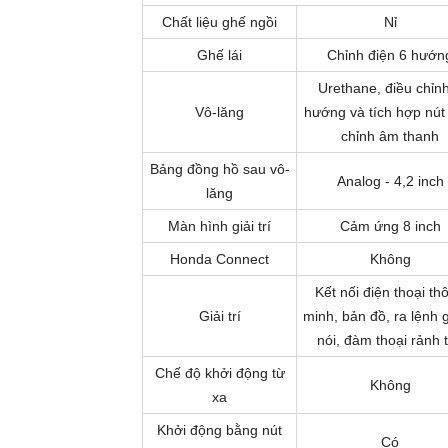
Chất liệu ghế ngồi
Nỉ
Ghế lái
Chỉnh điện 6 hướn
Urethane, điều chỉn
Vô-lăng
hướng và tích hợp nút
chỉnh âm thanh
Bảng đồng hồ sau vô-
Analog - 4,2 inch
lăng
Màn hình giải trí
Cảm ứng 8 inch
Honda Connect
Không
Kết nối điện thoại th
Giải trí
minh, bản đồ, ra lệnh 
nói, đàm thoại rảnh 
Chế độ khởi động từ
Không
xa
Khởi động bằng nút
Có