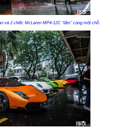
ari và 2 chiếc McLaren MP4-12C "tắm" cùng một chỗ.