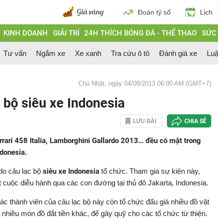
Đoán tỷ số
Lịch
KINH DOANH
GIẢI TRÍ
24H THÍCH BÓNG ĐÁ - THỂ THAO
SỨC
Tư vấn
Ngắm xe
Xe xanh
Tra cứu ô tô
Đánh giá xe
Luậ
Chủ Nhật, ngày 04/08/2013 06:00 AM (GMT+7)
 bộ siêu xe Indonesia
LƯU BÀI
CHIA SẺ
rari 458 Italia, Lamborghini Gallardo 2013… đều có mặt trong
donesia.
do câu lạc bộ
siêu xe Indonesia
tổ chức. Tham gia sự kiện này,
t cuộc diễu hành qua các con đường tại thủ đô Jakarta, Indonesia.
ác thành viên của câu lạc bộ này còn tổ chức đấu giá nhiều đồ vật
 nhiều món đồ đắt tiền khác, để gây quỹ cho các tổ chức từ thiện.