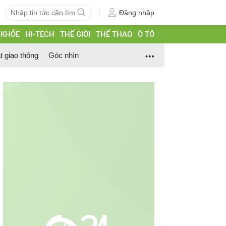
Đăng nhập
 KHỎE
HI-TECH
THẾ GIỚI
THỂ THAO
Ô TÔ
t giao thông
Góc nhìn