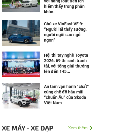
với hàng loạt tiện ích
hiếm thấy trong phân
khúc...
Chủ xe VinFast VF 9:
“Người lái thấy sướng,
người ngồi sau ngủ
ngon”
Hội thi tay nghề Toyota
2026: 69 thí sinh tranh
tài, với tổng giải thưởng
lên đến 145...
An tâm vận hành “chất”
cùng chế độ hậu mãi
“chuẩn Âu” của Skoda
Việt Nam
XE MÁY - XE ĐẠP
Xem thêm