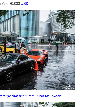
khoảng 30.000
USD
.
g được một phen "tắm" mưa tại Jakarta.