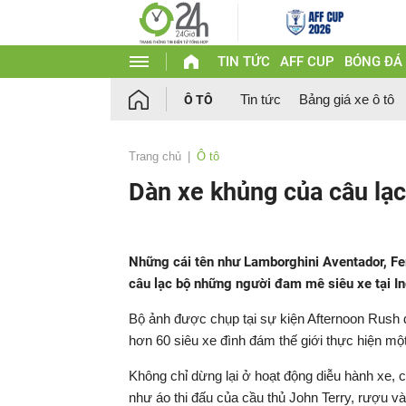
TIN TỨC
AFF CUP
BÓNG ĐÁ
Tin tức
Bảng giá xe ô tô
Ô TÔ
Trang chủ
Ô tô
Dàn xe khủng của câu lạc
Những cái tên như Lamborghini Aventador, Fer
câu lạc bộ những người đam mê siêu xe tại In
Bộ ảnh được chụp tại sự kiện Afternoon Rush 
hơn 60 siêu xe đình đám thế giới thực hiện mộ
Không chỉ dừng lại ở hoạt động diễu hành xe, c
như áo thi đấu của cầu thủ John Terry, rượu và