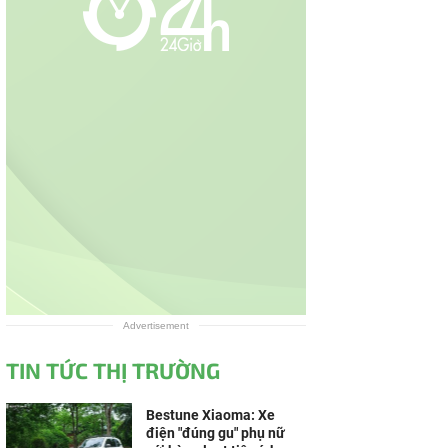
Advertisement
TIN TỨC THỊ TRƯỜNG
Bestune Xiaoma: Xe
điện "đúng gu" phụ nữ