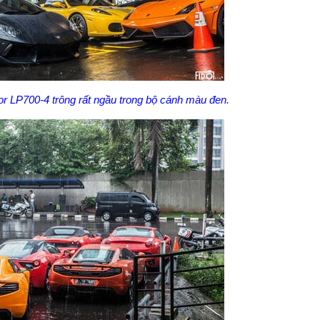
r LP700-4 trông rất ngầu trong bộ cánh màu đen.