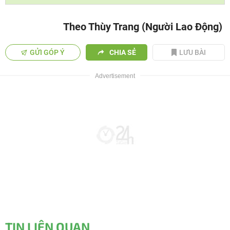
Theo Thùy Trang (Người Lao Động)
GỬI GÓP Ý
CHIA SẺ
LƯU BÀI
TIN LIÊN QUAN