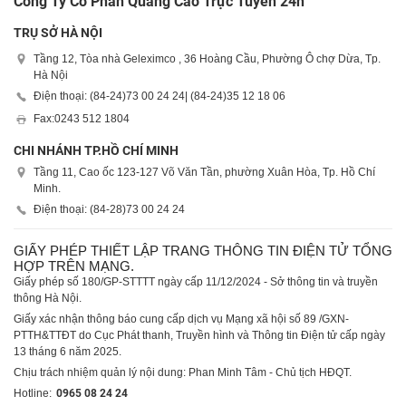
Công Ty Cổ Phần Quảng Cáo Trực Tuyến 24h
TRỤ SỞ HÀ NỘI
Tầng 12, Tòa nhà Geleximco , 36 Hoàng Cầu, Phường Ô chợ Dừa, Tp.
Hà Nội
Điện thoại: (84-24)
73 00 24 24
| (84-24)
35 12 18 06
Fax:
0243 512 1804
CHI NHÁNH TP.HỒ CHÍ MINH
Tầng 11, Cao ốc 123-127 Võ Văn Tần, phường Xuân Hòa, Tp. Hồ Chí
Minh.
Điện thoại: (84-28)
73 00 24 24
GIẤY PHÉP THIẾT LẬP TRANG THÔNG TIN ĐIỆN TỬ TỔNG
HỢP TRÊN MẠNG.
Giấy phép số 180/GP-STTTT ngày cấp 11/12/2024 - Sở thông tin và truyền
thông Hà Nội.
Giấy xác nhận thông báo cung cấp dịch vụ Mạng xã hội số 89 /GXN-
PTTH&TTĐT do Cục Phát thanh, Truyền hình và Thông tin Điện tử cấp ngày
13 tháng 6 năm 2025.
Chịu trách nhiệm quản lý nội dung: Phan Minh Tâm - Chủ tịch HĐQT.
Hotline:
0965 08 24 24