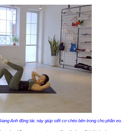
Giang Anh động tác này giúp siết cơ chéo bên trong cho phần eo.