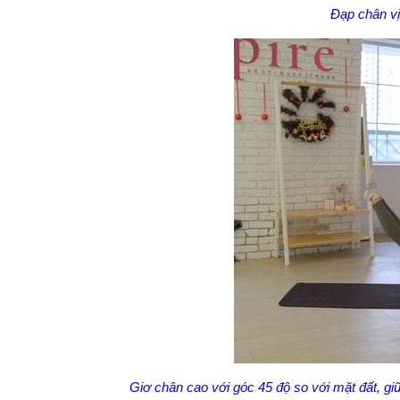
Đạp chân vị
Giơ chân cao với góc 45 độ so với mặt đất, gi