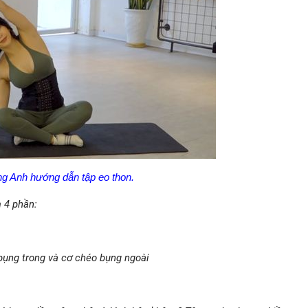
g Anh hướng dẫn tập eo thon.
 4 phần:
o bụng trong và cơ chéo bụng ngoài