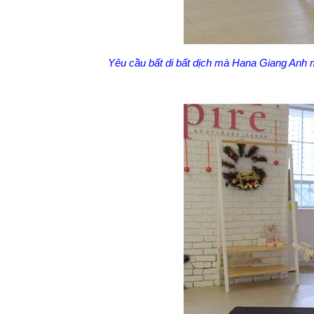
Yêu cầu bất di bất dịch mà Hana Giang Anh m