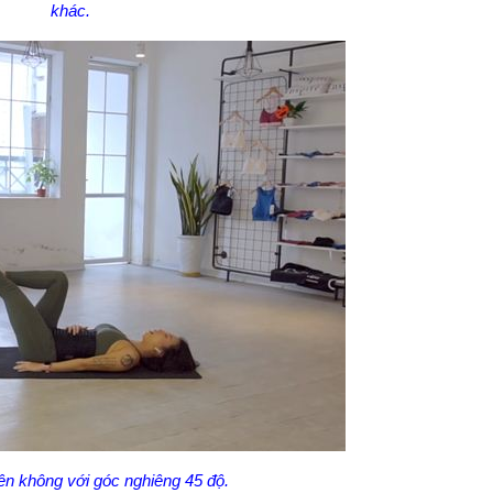
khác.
ên không với góc nghiêng 45 độ.