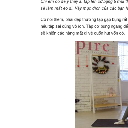
Chị em có để ý thấy ai tập lên cơ bụng 6 múi 
sẽ làm mất eo đi. Vậy mục đích của các bạn là
Cô nói thêm, phái đẹp thường tập gập bụng rấ
nếu tập sai cũng vô ích. Tập cơ bụng ngang để
sẽ khiến các nàng mất đi vẻ cuốn hút vốn có.