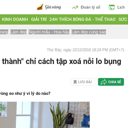
Đoán tỷ số
Lịch
KINH DOANH
GIẢI TRÍ
24H THÍCH BÓNG ĐÁ - THỂ THAO
SỨC
trang
Làm đẹp
Người mẫu - Hoa hậu
Làm đẹp cùng sao
Thứ Bảy, ngày 22/12/2018 18:24 PM (GMT+7)
hành" chỉ cách tập xoá nỗi lo bụng
LƯU BÀI
CHIA SẺ
òng eo như ý vì lý do nào?