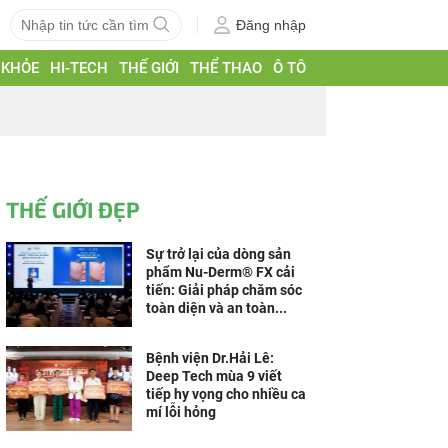
Đăng nhập
 KHỎE
HI-TECH
THẾ GIỚI
THỂ THAO
Ô TÔ
THẾ GIỚI ĐẸP
Sự trở lại của dòng sản
phẩm Nu-Derm® FX cải
tiến: Giải pháp chăm sóc
toàn diện và an toàn...
Bệnh viện Dr.Hải Lê:
Deep Tech mùa 9 viết
tiếp hy vọng cho nhiều ca
mí lỗi hỏng