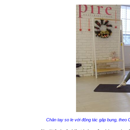
Chân tay so le với động tác gập bụng, theo 