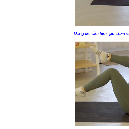
Động tác đầu tiên, giơ chân v