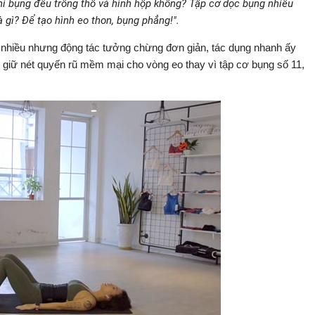
thì bụng đều trông thô và hình hộp không? Tập cơ dọc bụng nhiều
 gì? Để tạo hình eo thon, bụng phẳng!".
t nhiều nhưng động tác tưởng chừng đơn giản, tác dụng nhanh ấy
 giữ nét quyến rũ mềm mại cho vòng eo thay vì tập cơ bụng số 11,