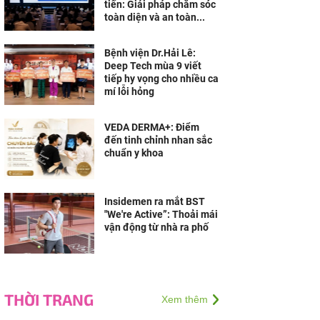
tiến: Giải pháp chăm sóc
toàn diện và an toàn...
Bệnh viện Dr.Hải Lê:
Deep Tech mùa 9 viết
tiếp hy vọng cho nhiều ca
mí lỗi hỏng
VEDA DERMA+: Điểm
đến tinh chỉnh nhan sắc
chuẩn y khoa
Insidemen ra mắt BST
"We're Active”: Thoải mái
vận động từ nhà ra phố
THỜI TRANG
Xem thêm