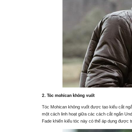
2. Tóc mohican không vuốt
Tóc Mohican không vuốt được tạo kiểu cắt ngắ
một cách linh hoạt giữa các cách cắt ngắn Un
Fade khiến kiểu tóc này có thể áp dụng được t