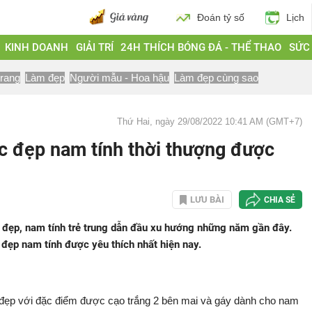
Đoán tỷ số
Lịch
KINH DOANH
GIẢI TRÍ
24H THÍCH BÓNG ĐÁ - THỂ THAO
SỨC
trang
Làm đẹp
Người mẫu - Hoa hậu
Làm đẹp cùng sao
Thứ Hai, ngày 29/08/2022 10:41 AM (GMT+7)
c đẹp nam tính thời thượng được
LƯU BÀI
CHIA SẺ
 đẹp, nam tính trẻ trung dẫn đầu xu hướng những năm gần đây.
đẹp nam tính được yêu thích nhất hiện nay.
 đẹp với đặc điểm được cạo trắng 2 bên mai và gáy dành cho nam