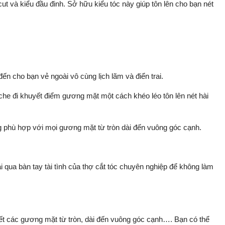
cut và kiểu đầu đinh. Sở hữu kiểu tóc này giúp tôn lên cho bạn nét
ến cho bạn vẻ ngoài vô cùng lịch lãm và điển trai.
 che đi khuyết điểm gương mặt một cách khéo léo tôn lên nét hài
ng phù hợp với mọi gương mặt từ tròn dài đến vuông góc cạnh.
 qua bàn tay tài tình của thợ cắt tóc chuyên nghiệp để không làm
ết các gương mặt từ tròn, dài đến vuông góc cạnh…. Bạn có thể