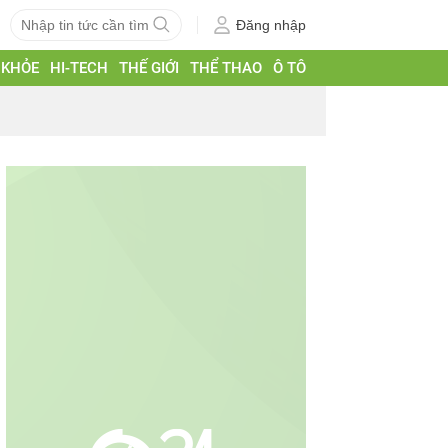
Đăng nhập
 KHỎE
HI-TECH
THẾ GIỚI
THỂ THAO
Ô TÔ