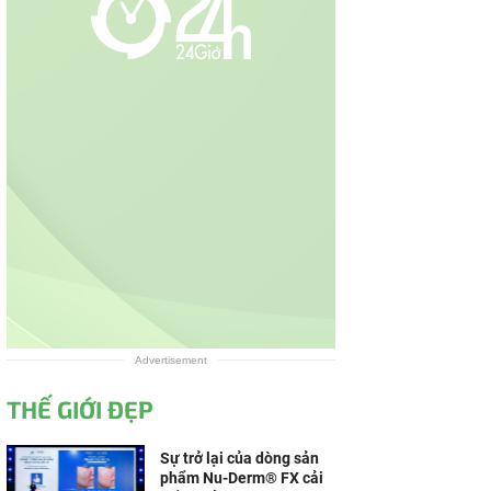
Advertisement
THẾ GIỚI ĐẸP
Sự trở lại của dòng sản
phẩm Nu-Derm® FX cải