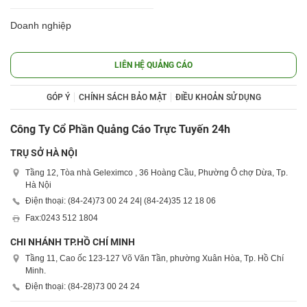
Doanh nghiệp
LIÊN HỆ QUẢNG CÁO
GÓP Ý
CHÍNH SÁCH BẢO MẬT
ĐIỀU KHOẢN SỬ DỤNG
Công Ty Cổ Phần Quảng Cáo Trực Tuyến 24h
TRỤ SỞ HÀ NỘI
Tầng 12, Tòa nhà Geleximco , 36 Hoàng Cầu, Phường Ô chợ Dừa, Tp.
Hà Nội
Điện thoại: (84-24)
73 00 24 24
| (84-24)
35 12 18 06
Fax:
0243 512 1804
CHI NHÁNH TP.HỒ CHÍ MINH
Tầng 11, Cao ốc 123-127 Võ Văn Tần, phường Xuân Hòa, Tp. Hồ Chí
Minh.
Điện thoại: (84-28)
73 00 24 24