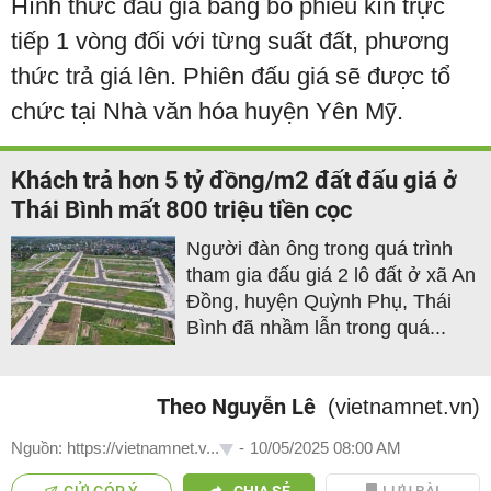
Hình thức đấu giá bằng bỏ phiếu kín trực
tiếp 1 vòng đối với từng suất đất, phương
thức trả giá lên. Phiên đấu giá sẽ được tổ
chức tại Nhà văn hóa huyện Yên Mỹ.
Khách trả hơn 5 tỷ đồng/m2 đất đấu giá ở
Thái Bình mất 800 triệu tiền cọc
Người đàn ông trong quá trình
tham gia đấu giá 2 lô đất ở xã An
Đồng, huyện Quỳnh Phụ, Thái
Bình đã nhầm lẫn trong quá...
Theo Nguyễn Lê
(vietnamnet.vn)
Nguồn: https://vietnamnet.v...
-
10/05/2025 08:00 AM
GỬI GÓP Ý
CHIA SẺ
LƯU BÀI