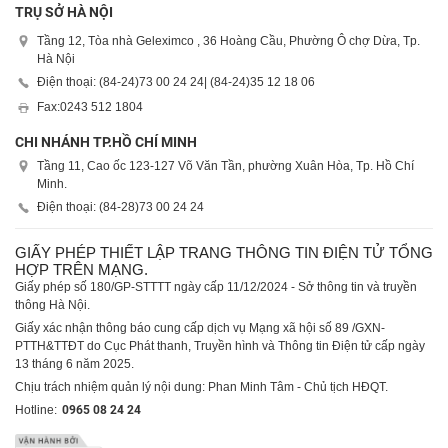
TRỤ SỞ HÀ NỘI
Tầng 12, Tòa nhà Geleximco , 36 Hoàng Cầu, Phường Ô chợ Dừa, Tp.
Hà Nội
Điện thoại: (84-24)
73 00 24 24
| (84-24)
35 12 18 06
Fax:
0243 512 1804
CHI NHÁNH TP.HỒ CHÍ MINH
Tầng 11, Cao ốc 123-127 Võ Văn Tần, phường Xuân Hòa, Tp. Hồ Chí
Minh.
Điện thoại: (84-28)
73 00 24 24
GIẤY PHÉP THIẾT LẬP TRANG THÔNG TIN ĐIỆN TỬ TỔNG
HỢP TRÊN MẠNG.
Giấy phép số 180/GP-STTTT ngày cấp 11/12/2024 - Sở thông tin và truyền
thông Hà Nội.
Giấy xác nhận thông báo cung cấp dịch vụ Mạng xã hội số 89 /GXN-
PTTH&TTĐT do Cục Phát thanh, Truyền hình và Thông tin Điện tử cấp ngày
13 tháng 6 năm 2025.
Chịu trách nhiệm quản lý nội dung: Phan Minh Tâm - Chủ tịch HĐQT.
Hotline:
0965 08 24 24