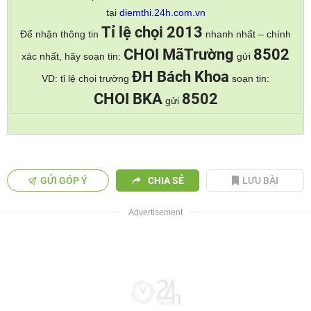
tại
diemthi.24h.com.vn
Tỉ lệ chọi 2013
Để nhận thông tin
nhanh nhất – chính
CHOI MãTrường
8502
xác nhất, hãy soạn tin:
gửi
ĐH Bách Khoa
VD: tỉ lệ chọi trường
soạn tin:
CHOI BKA
8502
gửi
GỬI GÓP Ý
CHIA SẺ
LƯU BÀI