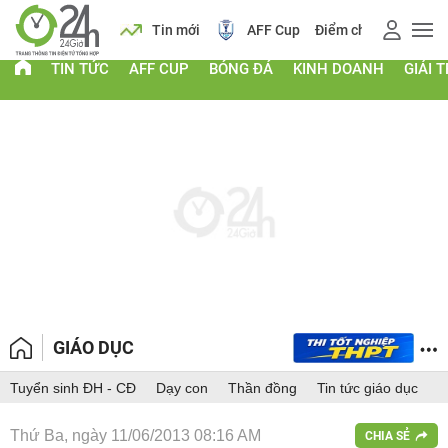
 vàng
Lịch
Tin mới
AFF Cup
Điểm chuẩn 2026
TIN TỨC
AFF CUP
BÓNG ĐÁ
KINH DOANH
GIẢI T
GIÁO DỤC
Tuyển sinh ĐH - CĐ
Dạy con
Thần đồng
Tin tức giáo dục
Thứ Ba, ngày 11/06/2013 08:16 AM
CHIA SẺ