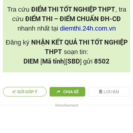
Tra cứu
ĐIỂM THI TỐT NGHIỆP THPT
, tra
cứu
ĐIỂM THI – ĐIỂM CHUẨN ĐH-CĐ
nhanh nhất tại
diemthi.24h.com.vn
Đăng ký
NHẬN KẾT QUẢ THI TỐT NGHIỆP
THPT
soạn tin:
DIEM
[
Mã tỉnh
][
SBD
]
gửi
8502
GỬI GÓP Ý
CHIA SẺ
LƯU BÀI