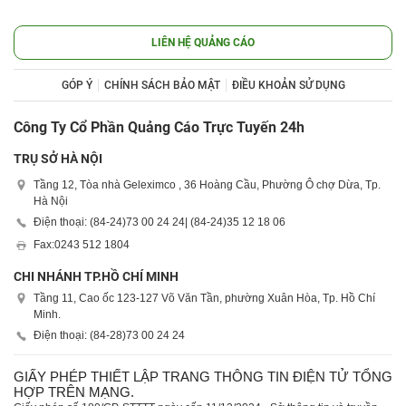
LIÊN HỆ QUẢNG CÁO
GÓP Ý
CHÍNH SÁCH BẢO MẬT
ĐIỀU KHOẢN SỬ DỤNG
Công Ty Cổ Phần Quảng Cáo Trực Tuyến 24h
TRỤ SỞ HÀ NỘI
Tầng 12, Tòa nhà Geleximco , 36 Hoàng Cầu, Phường Ô chợ Dừa, Tp.
Hà Nội
Điện thoại: (84-24)
73 00 24 24
| (84-24)
35 12 18 06
Fax:
0243 512 1804
CHI NHÁNH TP.HỒ CHÍ MINH
Tầng 11, Cao ốc 123-127 Võ Văn Tần, phường Xuân Hòa, Tp. Hồ Chí
Minh.
Điện thoại: (84-28)
73 00 24 24
GIẤY PHÉP THIẾT LẬP TRANG THÔNG TIN ĐIỆN TỬ TỔNG
HỢP TRÊN MẠNG.