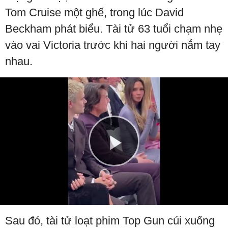
Tom Cruise một ghế, trong lúc David
Beckham phát biểu. Tài tử 63 tuổi chạm nhẹ
vào vai Victoria trước khi hai người nắm tay
nhau.
Play
Video
Sau đó, tài tử loạt phim Top Gun cúi xuống