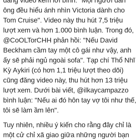
đăng video kèm lời bình: "Mọi người đàn
ông đều hiểu ánh nhìn Victoria dành cho
Tom Cruise". Video này thu hút 7,5 triệu
lượt xem và hơn 1.000 bình luận. Trong đó,
@CoOLTorCHH phản hồi: "Nếu David
Beckham cầm tay một cô gái như vậy, anh
ấy sẽ phải ngủ ngoài sofa". Tạp chí Thổ Nhĩ
Kỳ Aykiri (có hơn 1,1 triệu lượt theo dõi)
cũng đăng video này, thu hút hơn 13 triệu
lượt xem. Dưới bài viết, @ilkaycampazzo
bình luận: "Nếu ai đó hôn tay vợ tôi như thế,
tôi sẽ làm ầm lên".
Tuy nhiên, nhiều ý kiến cho rằng đây chỉ là
một cử chỉ xã giao giữa những người bạn