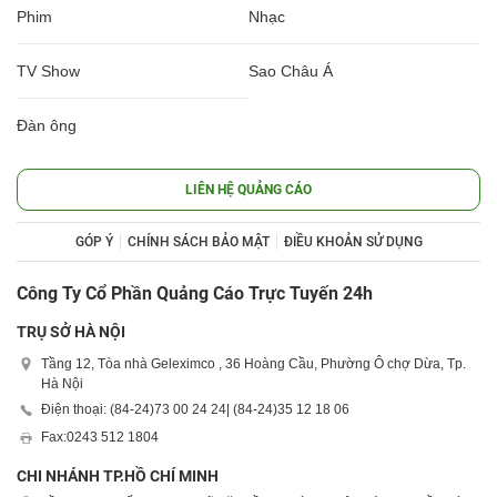
Phim
Nhạc
TV Show
Sao Châu Á
Đàn ông
LIÊN HỆ QUẢNG CÁO
GÓP Ý
CHÍNH SÁCH BẢO MẬT
ĐIỀU KHOẢN SỬ DỤNG
Công Ty Cổ Phần Quảng Cáo Trực Tuyến 24h
TRỤ SỞ HÀ NỘI
Tầng 12, Tòa nhà Geleximco , 36 Hoàng Cầu, Phường Ô chợ Dừa, Tp.
Hà Nội
Điện thoại: (84-24)
73 00 24 24
| (84-24)
35 12 18 06
Fax:
0243 512 1804
CHI NHÁNH TP.HỒ CHÍ MINH