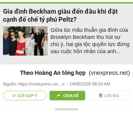
Gia đình Beckham giàu đến đâu khi đặt
cạnh đế chế tỷ phú Peltz?
Giữa lúc mâu thuẫn gia đình của
Brooklyn Beckham thu hút sự
chú ý, hai gia tộc quyền lực đứng
sau cuộc hôn nhân của anh...
Theo Hoàng An tổng hợp
(vnexpress.net)
Nguồn: https://vnexpress.ne...
-
14/06/2026 06:54 AM
GỬI GÓP Ý
CHIA SẺ
LƯU BÀI