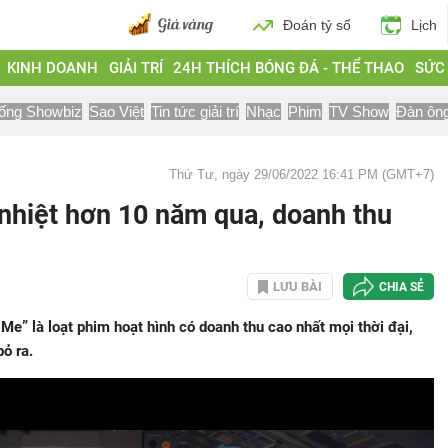
Đoán tỷ số
Lịch
KINH DOANH
GIẢI TRÍ
24H THÍCH BÓNG ĐÁ - THỂ THAO
SỨC
ống Showbiz
Sao Việt
Tin tức giải trí
Nhạc
Phim
TV Show
Đàn ôn
Thứ Tư, ngày 29/06/2022 16:41 PM (GMT+7)
nhiệt hơn 10 năm qua, doanh thu
LƯU BÀI
CHIA SẺ
Me” là loạt phim hoạt hình có doanh thu cao nhất mọi thời đại,
ỏ ra.