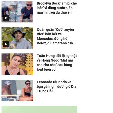
Brooklyn Beckham bị chê
'bẩn' vì dùng nước biển
nấu mì trên du thuyền
Quán quân "Cười xuyên
Việt" bán hết xe
Mercedes, đồng hồ
Rolex, đi làm tranh đính
đá kiếm sống
Tuấn Hưng tiết lộ sự thật
về Hồng Ngọc "Mắt nai
cha cha cha" sau hàng
loạt biến cố
Leonardo DiCaprio và
bạn gái nghỉ dưỡng ở Địa
Trung Hải