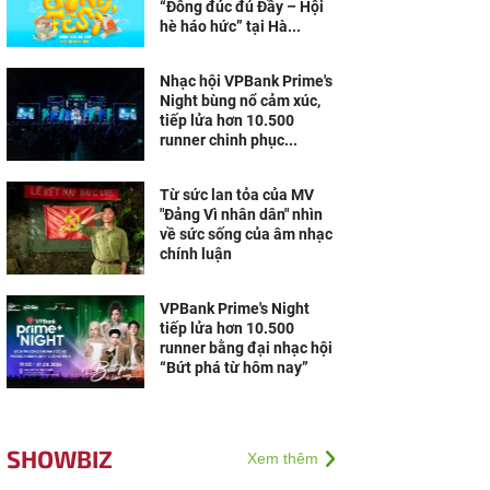
“Đông đúc đủ Đầy – Hội
hè háo hức” tại Hà...
Nhạc hội VPBank Prime's
Night bùng nổ cảm xúc,
tiếp lửa hơn 10.500
runner chinh phục...
Từ sức lan tỏa của MV
"Đảng Vì nhân dân" nhìn
về sức sống của âm nhạc
chính luận
VPBank Prime's Night
tiếp lửa hơn 10.500
runner bằng đại nhạc hội
“Bứt phá từ hôm nay”
SHOWBIZ
Xem thêm