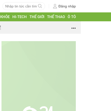
Đăng nhập
 KHỎE
HI-TECH
THẾ GIỚI
THỂ THAO
Ô TÔ
g