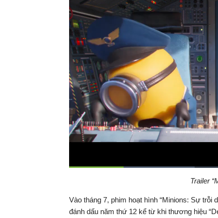
Đã
tải
:
Thời
0:18
/
Duration
1:49
Trailer 
Tạm
34.93%
dừng
Backward
Forward
gian
Vào tháng 7, phim hoạt hình “Minions: Sự trỗi 
đánh dấu năm thứ 12 kể từ khi thương hiệu “D