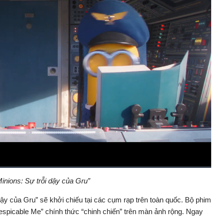
“Minions: Sự trỗi dậy của Gru”
Bật
Toàn
Backward
âm
màn
thanh
hình
dậy của Gru” sẽ khởi chiếu tại các cụm rạp trên toàn quốc. Bộ phim
espicable Me” chính thức “chinh chiến” trên màn ảnh rộng. Ngay