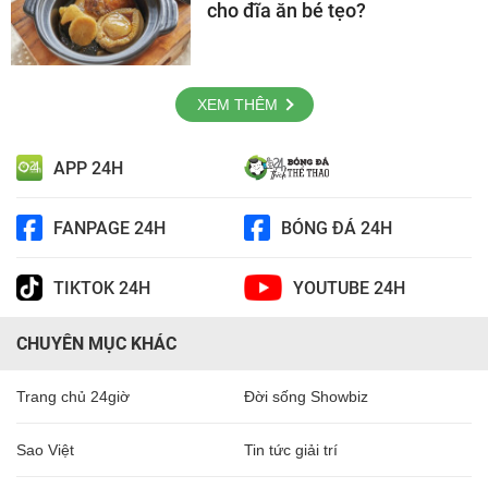
cho đĩa ăn bé tẹo?
XEM THÊM
APP 24H
FANPAGE 24H
BÓNG ĐÁ 24H
TIKTOK 24H
YOUTUBE 24H
CHUYÊN MỤC KHÁC
Trang chủ 24giờ
Đời sống Showbiz
Sao Việt
Tin tức giải trí