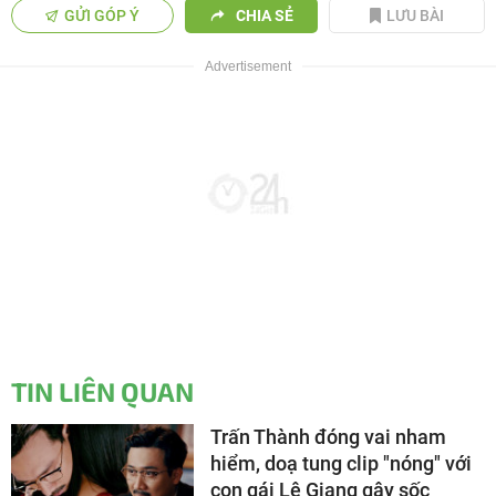
GỬI GÓP Ý
CHIA SẺ
LƯU BÀI
TIN LIÊN QUAN
Trấn Thành đóng vai nham
hiểm, doạ tung clip "nóng" với
con gái Lê Giang gây sốc