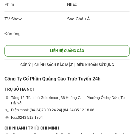
Phim
Nhạc
TV Show
Sao Châu Á
Đàn ông
LIÊN HỆ QUẢNG CÁO
GÓP Ý
CHÍNH SÁCH BẢO MẬT
ĐIỀU KHOẢN SỬ DỤNG
Công Ty Cổ Phần Quảng Cáo Trực Tuyến 24h
TRỤ SỞ HÀ NỘI
Tầng 12, Tòa nhà Geleximco , 36 Hoàng Cầu, Phường Ô chợ Dừa, Tp.
Hà Nội
Điện thoại: (84-24)
73 00 24 24
| (84-24)
35 12 18 06
Fax:
0243 512 1804
CHI NHÁNH TP.HỒ CHÍ MINH