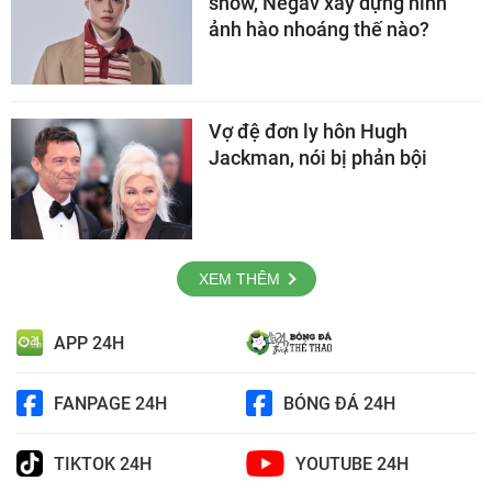
show, Negav xây dựng hình
ảnh hào nhoáng thế nào?
Vợ đệ đơn ly hôn Hugh
Jackman, nói bị phản bội
XEM THÊM
APP 24H
FANPAGE 24H
BÓNG ĐÁ 24H
TIKTOK 24H
YOUTUBE 24H