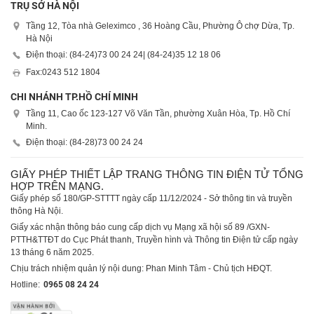
TRỤ SỞ HÀ NỘI
Tầng 12, Tòa nhà Geleximco , 36 Hoàng Cầu, Phường Ô chợ Dừa, Tp.
Hà Nội
Điện thoại: (84-24)
73 00 24 24
| (84-24)
35 12 18 06
Fax:
0243 512 1804
CHI NHÁNH TP.HỒ CHÍ MINH
Tầng 11, Cao ốc 123-127 Võ Văn Tần, phường Xuân Hòa, Tp. Hồ Chí
Minh.
Điện thoại: (84-28)
73 00 24 24
GIẤY PHÉP THIẾT LẬP TRANG THÔNG TIN ĐIỆN TỬ TỔNG
HỢP TRÊN MẠNG.
Giấy phép số 180/GP-STTTT ngày cấp 11/12/2024 - Sở thông tin và truyền
thông Hà Nội.
Giấy xác nhận thông báo cung cấp dịch vụ Mạng xã hội số 89 /GXN-
PTTH&TTĐT do Cục Phát thanh, Truyền hình và Thông tin Điện tử cấp ngày
13 tháng 6 năm 2025.
Chịu trách nhiệm quản lý nội dung: Phan Minh Tâm - Chủ tịch HĐQT.
Hotline:
0965 08 24 24