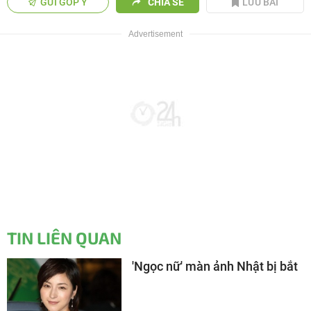
GỬI GÓP Ý
CHIA SẺ
LƯU BÀI
TIN LIÊN QUAN
'Ngọc nữ' màn ảnh Nhật bị bắt