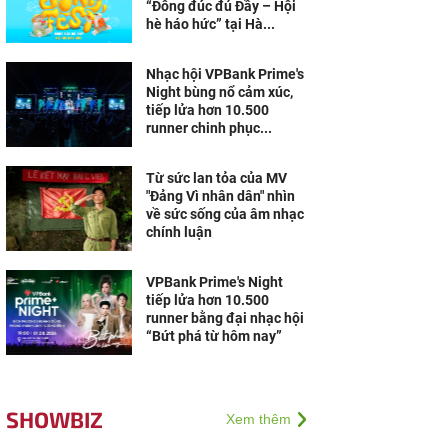
“Đông đúc đủ Đầy – Hội
hè háo hức” tại Hà...
Nhạc hội VPBank Prime's
Night bùng nổ cảm xúc,
tiếp lửa hơn 10.500
runner chinh phục...
Từ sức lan tỏa của MV
"Đảng Vì nhân dân" nhìn
về sức sống của âm nhạc
chính luận
VPBank Prime's Night
tiếp lửa hơn 10.500
runner bằng đại nhạc hội
“Bứt phá từ hôm nay”
SHOWBIZ
Xem thêm