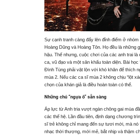
Sự cạnh tranh càng đẩy lên đỉnh điểm ở nhóm
Hoàng Dũng và Hoàng Tôn. Họ đều là những giọ
hậu. Thế nhưng, cuộc chơi của các anh trai là
ca, vũ đạo và một sân khấu toàn diện. Bài họ
Đình Tùng phải vật lộn với khó khăn để thích ng
mùa 2. Nếu các ca sĩ mùa 2 không chịu “lột xá
chọn của khán giả là điều hoàn toàn có thể.
Những chú “ngựa ô” sẵn sàng
Áp lực từ Anh tria vượt ngàn chông gai mùa đầ
các thế hệ. Lần đầu tiên, định dạng chương tr
sĩ trẻ không chỉ mang đến sự tươi mới, mà nó t
nhạc thời thượng, mới mẻ, bắt nhịp và thậm c