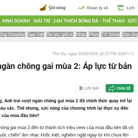
Đoán tỷ số
Lịch
KINH DOANH
GIẢI TRÍ
24H THÍCH BÓNG ĐÁ - THỂ THAO
SỨC
ống Showbiz
Sao Việt
Tin tức giải trí
Nhạc
Phim
TV Show
Đàn ôn
Thứ Ba, ngày 02/06/2026 18:23 PM (GMT+7)
ngàn chông gai mùa 2: Áp lực từ bản
LƯU BÀI
CHIA SẺ
, Anh trai vượt ngàn chông gai mùa 2 đã chính thức quay trở lại
àu sắc. Thế nhưng, sức nóng của chương trình lại thực sự đến
w của mùa đầu tiên?
chông gai mùa 2 đến từ thành tích triệu view của mùa đầu tiên đã vô
cuộc chiến” âm nhạc khốc kiệt, nghiêm ngặt ngay từ khi chưa lên