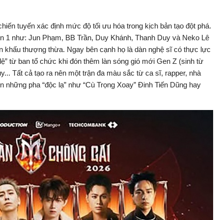
hiến tuyến xác định mức độ tối ưu hóa trong kịch bản tạo đột phá.
Gen 1 như: Jun Phạm, BB Trần, Duy Khánh, Thanh Duy và Neko Lê
n khấu thượng thừa. Ngay bên cạnh họ là dàn nghệ sĩ có thực lực
á lệ” từ ban tổ chức khi đón thêm làn sóng gió mới Gen Z (sinh từ
. Tất cả tạo ra nên một trận đa màu sắc từ ca sĩ, rapper, nhà
ên những pha “độc lạ” như “Cù Trọng Xoay” Đinh Tiến Dũng hay