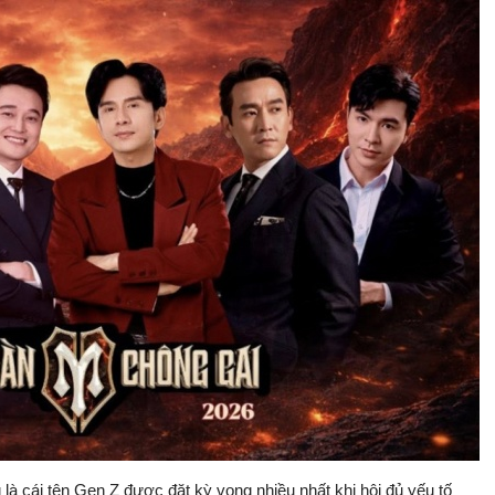
à cái tên Gen Z được đặt kỳ vọng nhiều nhất khi hội đủ yếu tố