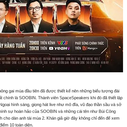
ông gai mùa đầu tiên đã được thiết kế nên những biểu tượng đài
hất chính là SOOBIN. Thành viên SpaceSpeakers khi đó đã thiết lập
goại hình sáng, giọng hát live như mô đĩa, vũ đạo thần sầu và sở
Chính sự hoàn hảo của SOOBIN và những cái tên như Bùi Công
nh cho dàn anh tài mùa 2. Khán giả giờ đây không chỉ đến để xem
điểm 10 toàn diện.