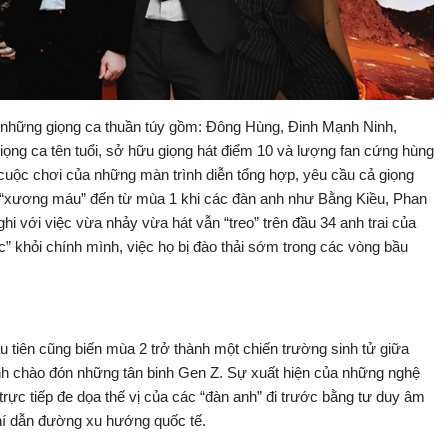
 những giọng ca thuần túy gồm: Đông Hùng, Đinh Mạnh Ninh,
ng ca tên tuổi, sở hữu giọng hát điểm 10 và lượng fan cứng hùng
 cuộc chơi của những màn trình diễn tổng hợp, yêu cầu cả giọng
c “xương máu” đến từ mùa 1 khi các đàn anh như Bằng Kiều, Phan
hi với việc vừa nhảy vừa hát vẫn “treo” trên đầu 34 anh trai của
c” khỏi chính mình, việc họ bị đào thải sớm trong các vòng bầu
u tiên cũng biến mùa 2 trở thành một chiến trường sinh tử giữa
ình chào đón những tân binh Gen Z. Sự xuất hiện của những nghệ
rực tiếp đe dọa thế vị của các “đàn anh” đi trước bằng tư duy âm
hí dẫn đường xu hướng quốc tế.