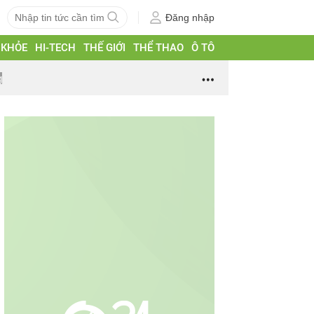
Đăng nhập
 KHỎE
HI-TECH
THẾ GIỚI
THỂ THAO
Ô TÔ
g