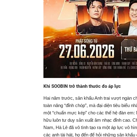
Khi SOOBIN trở thành thước đo áp lực
Hai năm trước, sân khấu Anh trai vượt ngàn ch
toàn năng “đỉnh chóp”, mà đại diện tiêu biểu n
một “chuẩn mực kép” cho các thế hệ đàn em: N
hữu luôn tư duy sản xuất âm nhạc đỉnh cao. 
Nam, Hà Lê đã vô tình tạo ra một áp lực vô hì
các anh tài hát, họ đến để hỏi những sân khấu 