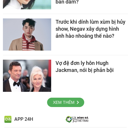
bán dâm?
Trước khi dính lùm xùm bị hủy
show, Negav xây dựng hình
ảnh hào nhoáng thế nào?
Vợ đệ đơn ly hôn Hugh
Jackman, nói bị phản bội
XEM THÊM
APP 24H