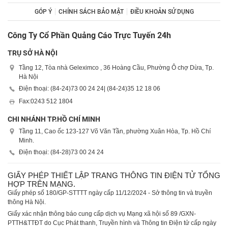
GÓP Ý
CHÍNH SÁCH BẢO MẬT
ĐIỀU KHOẢN SỬ DỤNG
Công Ty Cổ Phần Quảng Cáo Trực Tuyến 24h
TRỤ SỞ HÀ NỘI
Tầng 12, Tòa nhà Geleximco , 36 Hoàng Cầu, Phường Ô chợ Dừa, Tp.
Hà Nội
Điện thoại: (84-24)
73 00 24 24
| (84-24)
35 12 18 06
Fax:
0243 512 1804
CHI NHÁNH TP.HỒ CHÍ MINH
Tầng 11, Cao ốc 123-127 Võ Văn Tần, phường Xuân Hòa, Tp. Hồ Chí
Minh.
Điện thoại: (84-28)
73 00 24 24
GIẤY PHÉP THIẾT LẬP TRANG THÔNG TIN ĐIỆN TỬ TỔNG
HỢP TRÊN MẠNG.
Giấy phép số 180/GP-STTTT ngày cấp 11/12/2024 - Sở thông tin và truyền
thông Hà Nội.
Giấy xác nhận thông báo cung cấp dịch vụ Mạng xã hội số 89 /GXN-
PTTH&TTĐT do Cục Phát thanh, Truyền hình và Thông tin Điện tử cấp ngày