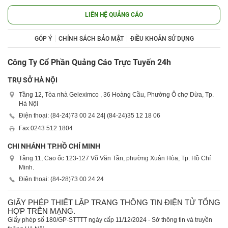
LIÊN HỆ QUẢNG CÁO
GÓP Ý
CHÍNH SÁCH BẢO MẬT
ĐIỀU KHOẢN SỬ DỤNG
Công Ty Cổ Phần Quảng Cáo Trực Tuyến 24h
TRỤ SỞ HÀ NỘI
Tầng 12, Tòa nhà Geleximco , 36 Hoàng Cầu, Phường Ô chợ Dừa, Tp.
Hà Nội
Điện thoại: (84-24)
73 00 24 24
| (84-24)
35 12 18 06
Fax:
0243 512 1804
CHI NHÁNH TP.HỒ CHÍ MINH
Tầng 11, Cao ốc 123-127 Võ Văn Tần, phường Xuân Hòa, Tp. Hồ Chí
Minh.
Điện thoại: (84-28)
73 00 24 24
GIẤY PHÉP THIẾT LẬP TRANG THÔNG TIN ĐIỆN TỬ TỔNG
HỢP TRÊN MẠNG.
Giấy phép số 180/GP-STTTT ngày cấp 11/12/2024 - Sở thông tin và truyền