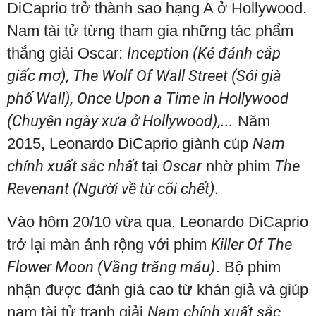
DiCaprio trở thành sao hạng A ở Hollywood.
Nam tài tử từng tham gia những tác phẩm
thắng giải Oscar:
Inception (Kẻ đánh cắp
giấc mơ), The Wolf Of Wall Street (Sói già
phố Wall), Once Upon a Time in Hollywood
(Chuyện ngày xưa ở Hollywood),...
Năm
2015, Leonardo DiCaprio giành cúp
Nam
chính xuất sắc nhất
tại
Oscar
nhờ phim
The
Revenant (Người về từ cõi chết).
Vào hôm 20/10 vừa qua, Leonardo DiCaprio
trở lại màn ảnh rộng với phim
Killer Of The
Flower Moon (Vầng trăng máu)
. Bộ phim
nhận được đánh giá cao từ khán giả và giúp
nam tài tử tranh giải
Nam chính xuất sắc