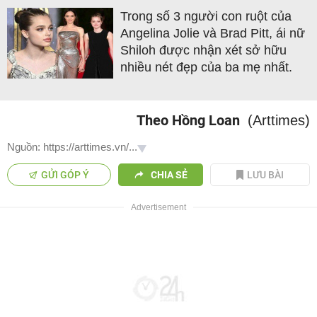
Trong số 3 người con ruột của
Angelina Jolie và Brad Pitt, ái nữ
Shiloh được nhận xét sở hữu
nhiều nét đẹp của ba mẹ nhất.
Theo Hồng Loan
(Arttimes)
Nguồn: https://arttimes.vn/...
GỬI GÓP Ý
CHIA SẺ
LƯU BÀI