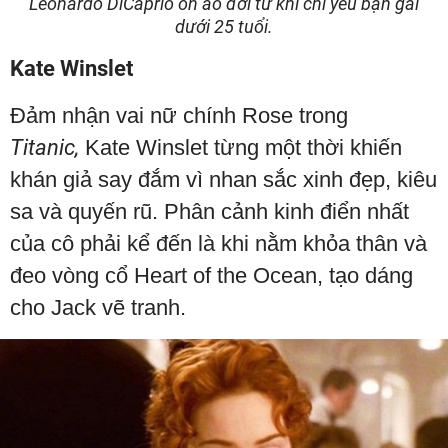
Leonardo DiCaprio ồn ào đời tư khi chỉ yêu bạn gái
dưới 25 tuổi.
Kate Winslet
Đảm nhận vai nữ chính Rose trong
Titanic,
Kate Winslet từng một thời khiến
khán giả say đắm vì nhan sắc xinh đẹp, kiêu
sa và quyến rũ. Phân cảnh kinh điển nhất
của cô phải kể đến là khi nằm khỏa thân và
đeo vòng cổ Heart of the Ocean, tạo dáng
cho Jack vẽ tranh.