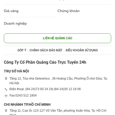
Giá vàng
Chứng khoán
Doanh nghiệp
LIÊN HỆ QUẢNG CÁO
GÓP Ý
CHÍNH SÁCH BẢO MẬT
ĐIỀU KHOẢN SỬ DỤNG
Công Ty Cổ Phần Quảng Cáo Trực Tuyến 24h
TRỤ SỞ HÀ NỘI
Tầng 12, Tòa nhà Geleximco , 36 Hoàng Cầu, Phường Ô chợ Dừa, Tp.
Hà Nội
Điện thoại: (84-24)
73 00 24 24
| (84-24)
35 12 18 06
Fax:
0243 512 1804
CHI NHÁNH TP.HỒ CHÍ MINH
Tầng 11, Cao ốc 123-127 Võ Văn Tần, phường Xuân Hòa, Tp. Hồ Chí