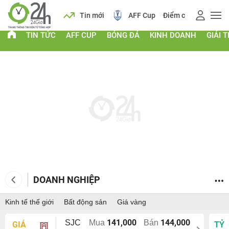
 vàng
Lịch
Tin mới
AFF Cup
Điểm chuẩn 2026
TIN TỨC
AFF CUP
BÓNG ĐÁ
KINH DOANH
GIẢI T
DOANH NGHIỆP
Kinh tế thế giới
Bất động sản
Giá vàng
141,000
144,000
SJC
Mua
Bán
GIÁ
TỶ