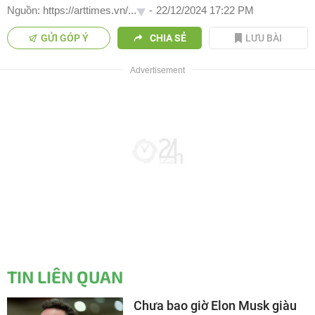
Nguồn: https://arttimes.vn/...
-
22/12/2024 17:22 PM
GỬI GÓP Ý
CHIA SẺ
LƯU BÀI
TIN LIÊN QUAN
Chưa bao giờ Elon Musk giàu