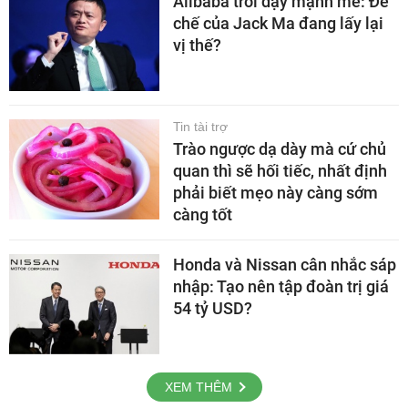
Alibaba trỗi dậy mạnh mẽ: Đế
chế của Jack Ma đang lấy lại
vị thế?
Tin tài trợ
Trào ngược dạ dày mà cứ chủ
quan thì sẽ hối tiếc, nhất định
phải biết mẹo này càng sớm
càng tốt
Honda và Nissan cân nhắc sáp
nhập: Tạo nên tập đoàn trị giá
54 tỷ USD?
XEM THÊM