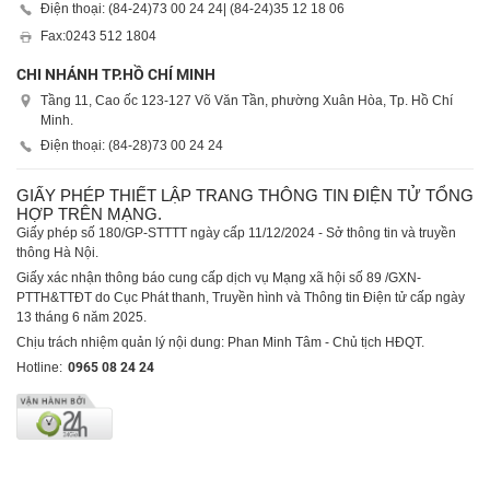
Điện thoại: (84-24)
73 00 24 24
| (84-24)
35 12 18 06
Fax:
0243 512 1804
CHI NHÁNH TP.HỒ CHÍ MINH
Tầng 11, Cao ốc 123-127 Võ Văn Tần, phường Xuân Hòa, Tp. Hồ Chí
Minh.
Điện thoại: (84-28)
73 00 24 24
GIẤY PHÉP THIẾT LẬP TRANG THÔNG TIN ĐIỆN TỬ TỔNG
HỢP TRÊN MẠNG.
Giấy phép số 180/GP-STTTT ngày cấp 11/12/2024 - Sở thông tin và truyền
thông Hà Nội.
Giấy xác nhận thông báo cung cấp dịch vụ Mạng xã hội số 89 /GXN-
PTTH&TTĐT do Cục Phát thanh, Truyền hình và Thông tin Điện tử cấp ngày
13 tháng 6 năm 2025.
Chịu trách nhiệm quản lý nội dung: Phan Minh Tâm - Chủ tịch HĐQT.
Hotline:
0965 08 24 24