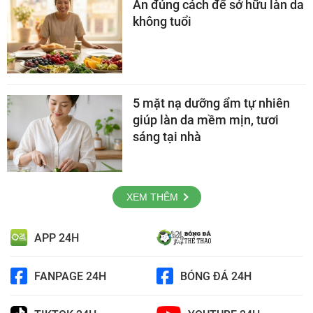
Ăn đúng cách để sở hữu làn da
không tuổi
5 mặt nạ dưỡng ẩm tự nhiên
giúp làn da mềm mịn, tươi
sáng tại nhà
XEM THÊM
APP 24H
FANPAGE 24H
BÓNG ĐÁ 24H