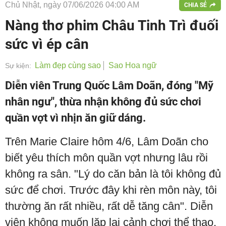
Chủ Nhật, ngày 07/06/2026 04:00 AM
CHIA SẺ
Nàng thơ phim Châu Tinh Trì đuối
sức vì ép cân
Làm đẹp cùng sao
Sao Hoa ngữ
Sự kiện:
Diễn viên Trung Quốc Lâm Doãn, đóng "Mỹ
nhân ngư", thừa nhận không đủ sức chơi
quần vợt vì nhịn ăn giữ dáng.
Trên Marie Claire hôm 4/6, Lâm Doãn cho
biết yêu thích môn quần vợt nhưng lâu rồi
không ra sân. "Lý do căn bản là tôi không đủ
sức để chơi. Trước đây khi rèn môn này, tôi
thường ăn rất nhiều, rất dễ tăng cân". Diễn
viên không muốn lặp lại cảnh chơi thể thao,