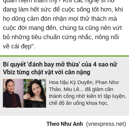
quan niệm thẩm mỹ? Khi các nghệ sĩ nữ
đang làm hết sức để cuộc sống tốt hơn, khi
họ dũng cảm đón nhận mọi thử thách mà
cuộc đời mang đến, chúng ta cũng nên vứt
bỏ những tiêu chuẩn cứng nhắc, nông nổi
về cái đẹp".
Bí quyết 'đánh bay mỡ thừa' của 4 sao nữ
Vbiz từng chật vật với cân nặng
Hoa hậu Kỳ Duyên, Phan Như
Thảo, Miu Lê... đã giảm cân
thành công nhờ kiên trì tập luyện,
chế độ ăn uống khoa học.
Theo Như Anh
(vnexpress.net)