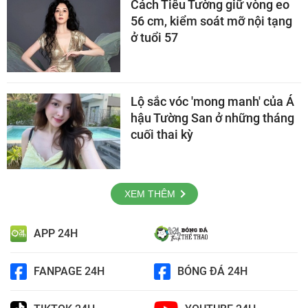
Cách Tiêu Tường giữ vòng eo
56 cm, kiểm soát mỡ nội tạng
ở tuổi 57
Lộ sắc vóc 'mong manh' của Á
hậu Tường San ở những tháng
cuối thai kỳ
XEM THÊM
APP 24H
FANPAGE 24H
BÓNG ĐÁ 24H