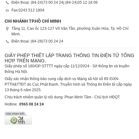
Điện thoại: (84-24)
73 00 24 24
| (84-24)
35 12 18 06
Fax:
0243 512 1804
CHI NHÁNH TP.HỒ CHÍ MINH
Tầng 11, Cao ốc 123-127 Võ Văn Tần, phường Xuân Hòa, Tp. Hồ Chí
Minh.
Điện thoại: (84-28)
73 00 24 24
GIẤY PHÉP THIẾT LẬP TRANG THÔNG TIN ĐIỆN TỬ TỔNG
HỢP TRÊN MẠNG.
Giấy phép số 180/GP-STTTT ngày cấp 11/12/2024 - Sở thông tin và truyền
thông Hà Nội.
Giấy xác nhận thông báo cung cấp dịch vụ Mạng xã hội số 89 /GXN-
PTTH&TTĐT do Cục Phát thanh, Truyền hình và Thông tin Điện tử cấp ngày
13 tháng 6 năm 2025.
Chịu trách nhiệm quản lý nội dung: Phan Minh Tâm - Chủ tịch HĐQT.
Hotline:
0965 08 24 24