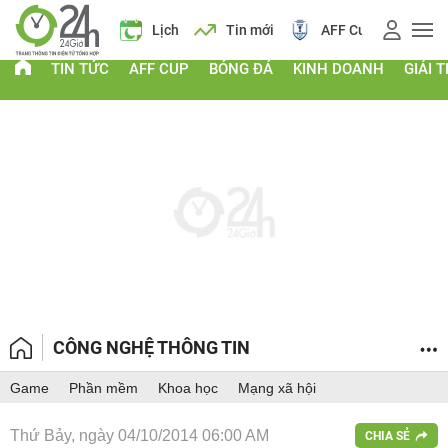
Giá vàng
Lịch
Tin mới
AFF Cup
Giá vàng
TIN TỨC
AFF CUP
BÓNG ĐÁ
KINH DOANH
GIẢI T
CÔNG NGHỆ THÔNG TIN
Game
Phần mềm
Khoa học
Mạng xã hội
Thứ Bảy, ngày 04/10/2014 06:00 AM
CHIA SẺ