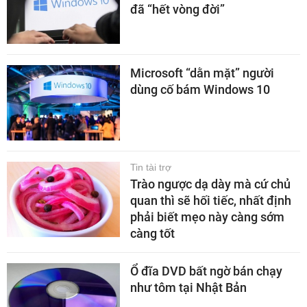
đã “hết vòng đời”
Microsoft “dằn mặt” người
dùng cố bám Windows 10
Tin tài trợ
Trào ngược dạ dày mà cứ chủ
quan thì sẽ hối tiếc, nhất định
phải biết mẹo này càng sớm
càng tốt
Ổ đĩa DVD bất ngờ bán chạy
như tôm tại Nhật Bản