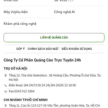
Khoa học
Sợ Virus ???
Máy in/phụ kiện
Công nghệ AI
Khám phá công nghệ
LIÊN HỆ QUẢNG CÁO
GÓP Ý
CHÍNH SÁCH BẢO MẬT
ĐIỀU KHOẢN SỬ DỤNG
Công Ty Cổ Phần Quảng Cáo Trực Tuyến 24h
TRỤ SỞ HÀ NỘI
Tầng 12, Tòa nhà Geleximco , 36 Hoàng Cầu, Phường Ô chợ Dừa, Tp.
Hà Nội
Điện thoại: (84-24)
73 00 24 24
| (84-24)
35 12 18 06
Fax:
0243 512 1804
CHI NHÁNH TP.HỒ CHÍ MINH
Tầng 11, Cao ốc 123-127 Võ Văn Tần, phường Xuân Hòa, Tp. Hồ Chí