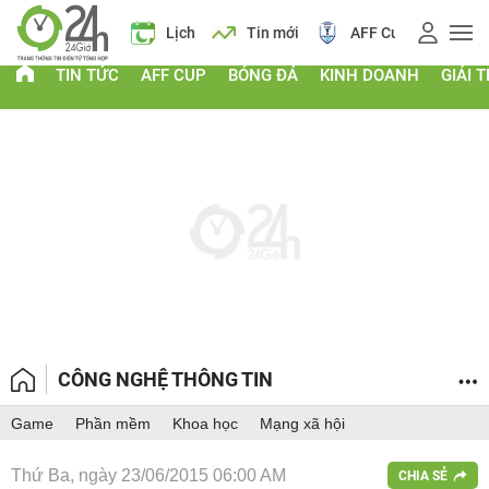
 vàng
Lịch
Tin mới
AFF Cup
Giá vàng
TIN TỨC
AFF CUP
BÓNG ĐÁ
KINH DOANH
GIẢI T
CÔNG NGHỆ THÔNG TIN
Game
Phần mềm
Khoa học
Mạng xã hội
Thứ Ba, ngày 23/06/2015 06:00 AM
CHIA SẺ