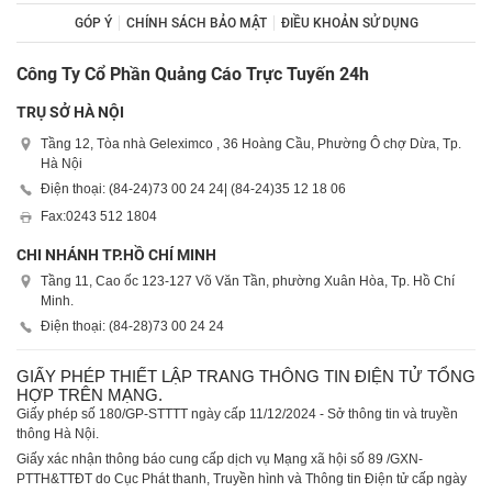
GÓP Ý
CHÍNH SÁCH BẢO MẬT
ĐIỀU KHOẢN SỬ DỤNG
Công Ty Cổ Phần Quảng Cáo Trực Tuyến 24h
TRỤ SỞ HÀ NỘI
Tầng 12, Tòa nhà Geleximco , 36 Hoàng Cầu, Phường Ô chợ Dừa, Tp.
Hà Nội
Điện thoại: (84-24)
73 00 24 24
| (84-24)
35 12 18 06
Fax:
0243 512 1804
CHI NHÁNH TP.HỒ CHÍ MINH
Tầng 11, Cao ốc 123-127 Võ Văn Tần, phường Xuân Hòa, Tp. Hồ Chí
Minh.
Điện thoại: (84-28)
73 00 24 24
GIẤY PHÉP THIẾT LẬP TRANG THÔNG TIN ĐIỆN TỬ TỔNG
HỢP TRÊN MẠNG.
Giấy phép số 180/GP-STTTT ngày cấp 11/12/2024 - Sở thông tin và truyền
thông Hà Nội.
Giấy xác nhận thông báo cung cấp dịch vụ Mạng xã hội số 89 /GXN-
PTTH&TTĐT do Cục Phát thanh, Truyền hình và Thông tin Điện tử cấp ngày