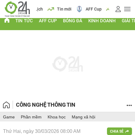
 vàng
Lịch
Tin mới
AFF Cup
Giá vàng
TIN TỨC
AFF CUP
BÓNG ĐÁ
KINH DOANH
GIẢI T
CÔNG NGHỆ THÔNG TIN
Game
Phần mềm
Khoa học
Mạng xã hội
Thứ Hai, ngày 30/03/2026 08:00 AM
CHIA SẺ