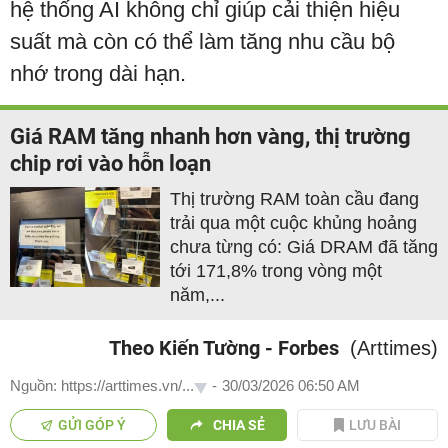
hệ thống AI không chỉ giúp cải thiện hiệu
suất mà còn có thể làm tăng nhu cầu bộ
nhớ trong dài hạn.
Giá RAM tăng nhanh hơn vàng, thị trường
chip rơi vào hỗn loạn
Thị trường RAM toàn cầu đang
trải qua một cuộc khủng hoảng
chưa từng có: Giá DRAM đã tăng
tới 171,8% trong vòng một
năm,...
Theo Kiến Tường - Forbes
(Arttimes)
Nguồn: https://arttimes.vn/...
-
30/03/2026 06:50 AM
GỬI GÓP Ý
CHIA SẺ
LƯU BÀI