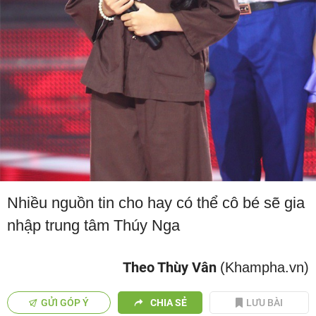
Nhiều nguồn tin cho hay có thể cô bé sẽ gia
nhập trung tâm Thúy Nga
Theo Thùy Vân
(Khampha.vn)
GỬI GÓP Ý
CHIA SẺ
LƯU BÀI