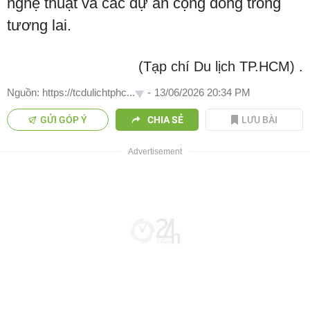
nghệ thuật và các dự án cộng đồng trong
tương lai.
(Tạp chí Du lịch TP.HCM)
.
Nguồn: https://tcdulichtphc...
-
13/06/2026 20:34 PM
GỬI GÓP Ý
CHIA SẺ
LƯU BÀI