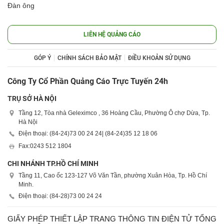
Đàn ông
LIÊN HỆ QUẢNG CÁO
GÓP Ý
CHÍNH SÁCH BẢO MẬT
ĐIỀU KHOẢN SỬ DỤNG
Công Ty Cổ Phần Quảng Cáo Trực Tuyến 24h
TRỤ SỞ HÀ NỘI
Tầng 12, Tòa nhà Geleximco , 36 Hoàng Cầu, Phường Ô chợ Dừa, Tp.
Hà Nội
Điện thoại: (84-24)
73 00 24 24
| (84-24)
35 12 18 06
Fax:
0243 512 1804
CHI NHÁNH TP.HỒ CHÍ MINH
Tầng 11, Cao ốc 123-127 Võ Văn Tần, phường Xuân Hòa, Tp. Hồ Chí
Minh.
Điện thoại: (84-28)
73 00 24 24
GIẤY PHÉP THIẾT LẬP TRANG THÔNG TIN ĐIỆN TỬ TỔNG