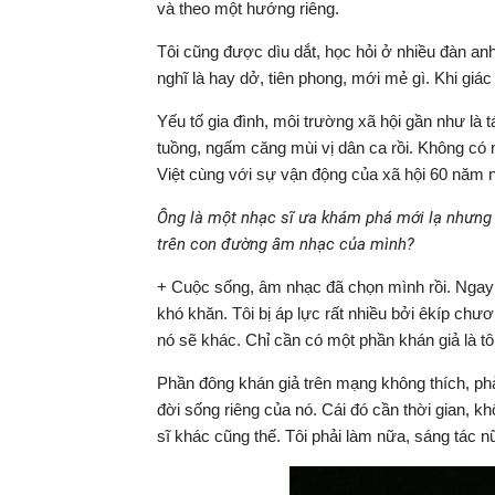
và theo một hướng riêng.
Tôi cũng được dìu dắt, học hỏi ở nhiều đàn a
nghĩ là hay dở, tiên phong, mới mẻ gì. Khi giác
Yếu tố gia đình, môi trường xã hội gần như là tá
tuồng, ngấm căng mùi vị dân ca rồi. Không có
Việt cùng với sự vận động của xã hội 60 năm n
Ông là một nhạc sĩ ưa khám phá mới lạ nhưng s
trên con đường âm nhạc của mình?
+ Cuộc sống, âm nhạc đã chọn mình rồi. Ngay
khó khăn. Tôi bị áp lực rất nhiều bởi êkíp chư
nó sẽ khác. Chỉ cần có một phần khán giả là tô
Phần đông khán giả trên mạng không thích, phả
đời sống riêng của nó. Cái đó cần thời gian, kh
sĩ khác cũng thế. Tôi phải làm nữa, sáng tác 