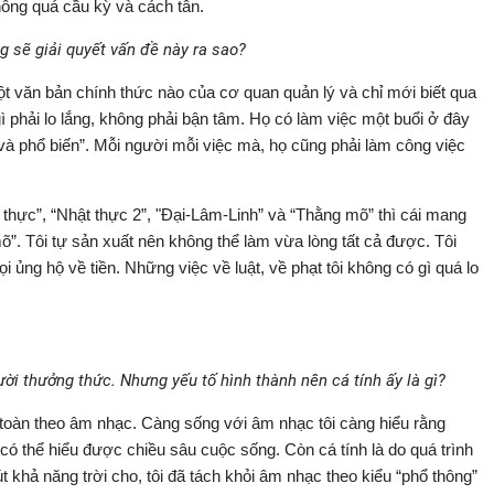
ông quá cầu kỳ và cách tân.
g sẽ giải quyết vấn đề này ra sao?
t văn bản chính thức nào của cơ quan quản lý và chỉ mới biết qua
 gì phải lo lắng, không phải bận tâm. Họ có làm việc một buổi ở đây
in và phổ biến”. Mỗi người mỗi việc mà, họ cũng phải làm công việc
 thực”, “Nhật thực 2”, "Đại-Lâm-Linh” và “Thằng mõ” thì cái mang
g mõ”. Tôi tự sản xuất nên không thể làm vừa lòng tất cả được. Tôi
 ủng hộ về tiền. Những việc về luật, về phạt tôi không có gì quá lo
ời thưởng thức. Nhưng yếu tố hình thành nên cá tính ấy là gì?
 toàn theo âm nhạc. Càng sống với âm nhạc tôi càng hiểu rằng
 có thể hiểu được chiều sâu cuộc sống. Còn cá tính là do quá trình
khả năng trời cho, tôi đã tách khỏi âm nhạc theo kiểu “phổ thông”