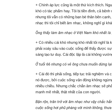
+ Chính áp lực cũng là một thứ kích thích. Ngườ
khó có tác phẩm hay. Tôi bị tiền đình, cả bệnh
nhưng tôi vẫn có những bạn bè thân bên cạnh,
nhạc thì tôi chỉ biết âm nhạc, không nghĩ gì kh
Ông thấy làm âm nhạc ở Việt Nam khó nhất là 
+ Có nhiều cái khó nhưng khó nhất tôi nghĩ là 
phải xoáy sâu vào cuộc sống để thấy được sự t
sáng tạo tư duy. Cái độc lập là cái không vướn
Ở tuổi 66 nhưng có vẻ ông chưa muốn dừng lại.
+ Cái đó thì phải sống, tiếp tục trải nghiệm v
nó được, bởi cuộc sống vận động không ngừng
nhiều chiều. Nhưng chắc chắn âm nhạc sẽ phả
mạnh mẽ nhất, thật nhất của con người.
Bận rộn, trăn trở với âm nhạc như vậy chắc hẳ
cuộc sống hơi phũ phàng với mình không, thưa