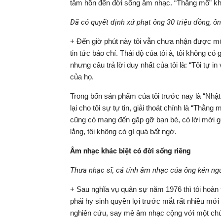
tâm hồn đến đời sống âm nhạc. “Thằng mõ” kh
Đã có quyết định xử phạt ông 30 triệu đồng, ôn
+ Đến giờ phút này tôi vẫn chưa nhận được mộ
tin tức báo chí. Thái độ của tôi à, tôi không có
nhưng câu trả lời duy nhất của tôi là: “Tôi tự 
của họ.
Trong bốn sản phẩm của tôi trước nay là “Nhật
lại cho tôi sự tự tin, giải thoát chính là “Thằn
cũng có mang đến gặp gỡ bạn bè, có lời mời gọi
lắng, tôi không có gì quá bất ngờ.
Âm nhạc khác biệt có đời sống riêng
Thưa nhạc sĩ, cá tính âm nhạc của ông kén ngư
+ Sau nghĩa vụ quân sự năm 1976 thì tôi hoàn
phải hy sinh quyền lợi trước mắt rất nhiều mới
nghiên cứu, say mê âm nhạc cộng với một chút 