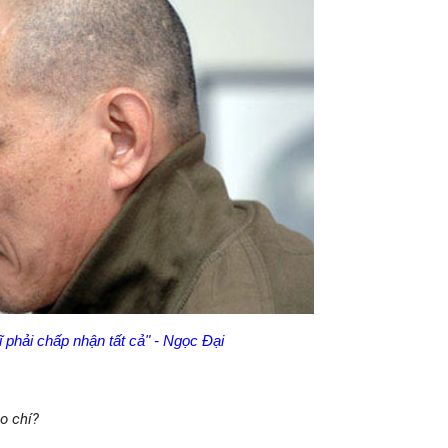
 phải chấp nhận tất cả" - Ngọc Đại
áo chí?