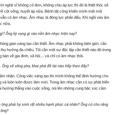
i nghệ sĩ không cô đơn, không chịu áp lực thì đó là thiệt thòi, sẽ
 về cột sống, huyết áp nữa. Bệnh tật cũng khiến mình mệt mỏi
 vẫn có âm nhạc. Âm nhạc là động lực phấn đấu. Khi ngồi vào âm
ác nữa.
gì? Ông kỳ vọng gì vào nền âm nhạc hiện nay?
không gian sáng tạo cần thiết. Âm nhạc phải không biên giới, cần
hụ hưởng đa chiều. Tôi cần một sự độc lập cần thiết nào đó trong
g bận về gia đình, xã hội… và chỉ có âm nhạc thôi.
 Ông sẽ xông pha, khai phá đề tài nào tiếp theo đây?
à cảm nhận. Công việc sáng tạo thì mình không thể định hướng cho
 và luôn luôn được làm mới. Trong âm nhạc cần có sự phát triển
i hướng thẳng vào cuộc sống, nói lên những cung bậc xúc cảm
n ông phải hy sinh rất nhiều hạnh phúc cá nhân? Ông có cho rằng
 ông?