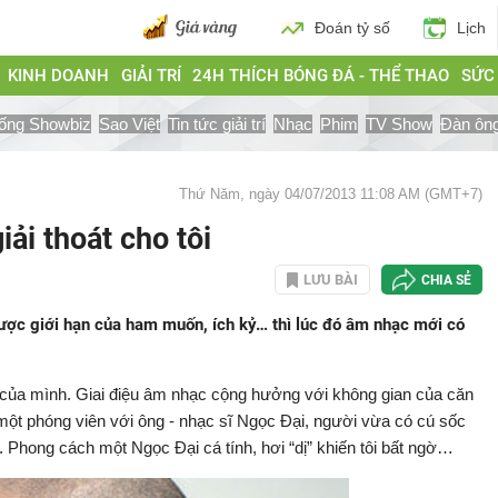
Đoán tỷ số
Lịch
KINH DOANH
GIẢI TRÍ
24H THÍCH BÓNG ĐÁ - THỂ THAO
SỨC
ống Showbiz
Sao Việt
Tin tức giải trí
Nhạc
Phim
TV Show
Đàn ôn
Thứ Năm, ngày 04/07/2013 11:08 AM (GMT+7)
ải thoát cho tôi
LƯU BÀI
CHIA SẺ
được giới hạn của ham muốn, ích kỷ… thì lúc đó âm nhạc mới có
m của mình. Giai điệu âm nhạc cộng hưởng với không gian của căn
 một phóng viên với ông - nhạc sĩ Ngọc Đại, người vừa có cú sốc
. Phong cách một Ngọc Đại cá tính, hơi “dị” khiến tôi bất ngờ…