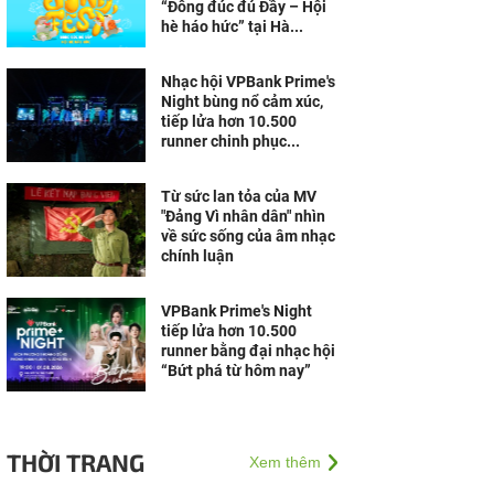
“Đông đúc đủ Đầy – Hội
hè háo hức” tại Hà...
Nhạc hội VPBank Prime's
Night bùng nổ cảm xúc,
tiếp lửa hơn 10.500
runner chinh phục...
Từ sức lan tỏa của MV
"Đảng Vì nhân dân" nhìn
về sức sống của âm nhạc
chính luận
VPBank Prime's Night
tiếp lửa hơn 10.500
runner bằng đại nhạc hội
“Bứt phá từ hôm nay”
THỜI TRANG
Xem thêm