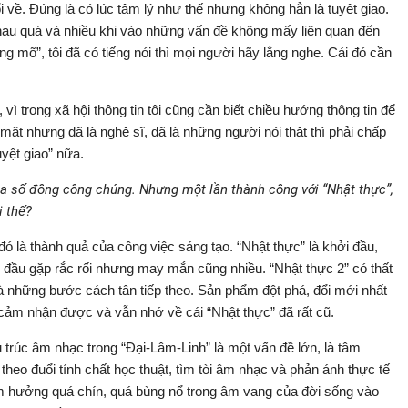
i về. Đúng là có lúc tâm lý như thế nhưng không hẳn là tuyệt giao.
 nhau quá và nhiều khi vào những vấn đề không mấy liên quan đến
ng mõ”, tôi đã có tiếng nói thì mọi người hãy lắng nghe. Cái đó cần
vì trong xã hội thông tin tôi cũng cần biết chiều hướng thông tin để
 mặt nhưng đã là nghệ sĩ, đã là những người nói thật thì phải chấp
uyệt giao” nữa.
a số đông công chúng. Nhưng một lần thành công với “Nhật thực”,
i thế?
ó là thành quả của công việc sáng tạo. “Nhật thực” là khởi đầu,
i đầu gặp rắc rối nhưng may mắn cũng nhiều. “Nhật thực 2” có thất
à những bước cách tân tiếp theo. Sản phẩm đột phá, đổi mới nhất
cảm nhận được và vẫn nhớ về cái “Nhật thực” đã rất cũ.
 trúc âm nhạc trong “Đại-Lâm-Linh” là một vấn đề lớn, là tâm
theo đuổi tính chất học thuật, tìm tòi âm nhạc và phản ánh thực tế
m hưởng quá chín, quá bùng nổ trong âm vang của đời sống vào