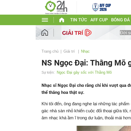
TIN TỨC
AFF CUP
BÓNG ĐÁ
Đời s
Trang chủ
Giải trí
Nhạc
NS Ngọc Đại: Thằng Mõ gi
Ngọc Đại gây sốc với Thằng Mõ
Sự kiện:
Nhạc sĩ Ngọc Đại cho rằng chỉ khi vượt qua 
thể thăng hoa thật sự.
Khi tôi đến, ông đang nghe lại những tác phẩ
gác nhà sàn nhỏ khiến cuộc đối thoại giữa tôi,
âm nhạc khá ầm ĩ trong dư luận, thoải mái hơn