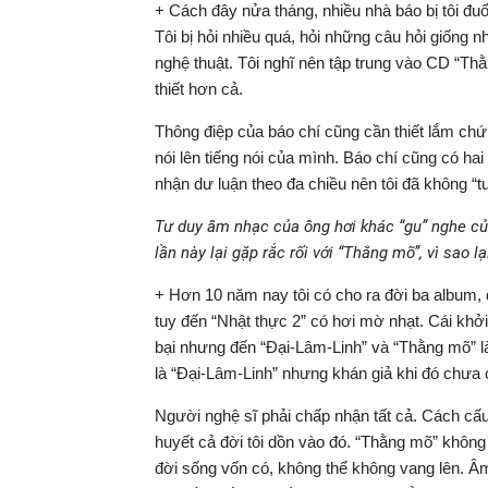
+ Cách đây nửa tháng, nhiều nhà báo bị tôi đuổ
Tôi bị hỏi nhiều quá, hỏi những câu hỏi giống
nghệ thuật. Tôi nghĩ nên tập trung vào CD “Thằ
thiết hơn cả.
Thông điệp của báo chí cũng cần thiết lắm chứ, 
nói lên tiếng nói của mình. Báo chí cũng có hai
nhận dư luận theo đa chiều nên tôi đã không “t
Tư duy âm nhạc của ông hơi khác “gu” nghe củ
lần này lại gặp rắc rối với “Thằng mõ”, vì sao lạ
+ Hơn 10 năm nay tôi có cho ra đời ba album, đ
tuy đến “Nhật thực 2” có hơi mờ nhạt. Cái khở
bại nhưng đến “Đại-Lâm-Linh” và “Thằng mõ” l
là “Đại-Lâm-Linh” nhưng khán giả khi đó chưa 
Người nghệ sĩ phải chấp nhận tất cả. Cách cấu
huyết cả đời tôi dồn vào đó. “Thằng mõ” không 
đời sống vốn có, không thể không vang lên. Â