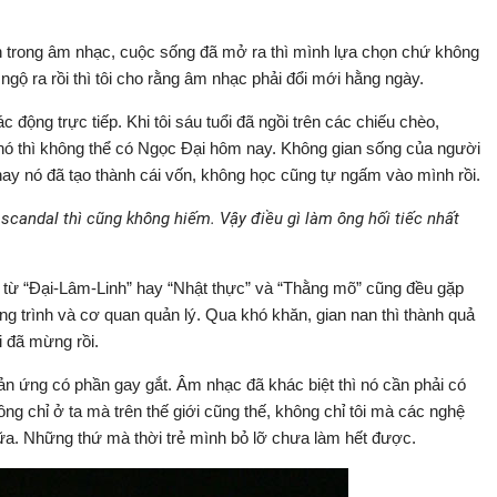
nh trong âm nhạc, cuộc sống đã mở ra thì mình lựa chọn chứ không
 ngộ ra rồi thì tôi cho rằng âm nhạc phải đổi mới hằng ngày.
c động trực tiếp. Khi tôi sáu tuổi đã ngồi trên các chiếu chèo,
 nó thì không thể có Ngọc Đại hôm nay. Không gian sống của người
ay nó đã tạo thành cái vốn, không học cũng tự ngấm vào mình rồi.
candal thì cũng không hiếm. Vậy điều gì làm ông hối tiếc nhất
 từ “Đại-Lâm-Linh” hay “Nhật thực” và “Thằng mõ” cũng đều gặp
ơng trình và cơ quan quản lý. Qua khó khăn, gian nan thì thành quả
i đã mừng rồi.
n ứng có phần gay gắt. Âm nhạc đã khác biệt thì nó cần phải có
ông chỉ ở ta mà trên thế giới cũng thế, không chỉ tôi mà các nghệ
nữa. Những thứ mà thời trẻ mình bỏ lỡ chưa làm hết được.