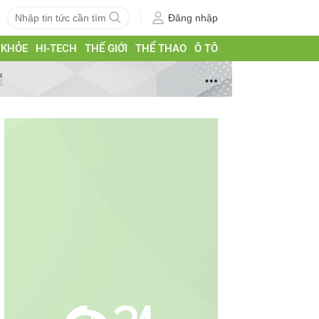
Đăng nhập
 KHỎE
HI-TECH
THẾ GIỚI
THỂ THAO
Ô TÔ
g