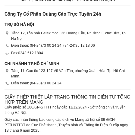
GÓP Ý
CHÍNH SÁCH BẢO MẬT
ĐIỀU KHOẢN SỬ DỤNG
Công Ty Cổ Phần Quảng Cáo Trực Tuyến 24h
TRỤ SỞ HÀ NỘI
Tầng 12, Tòa nhà Geleximco , 36 Hoàng Cầu, Phường Ô chợ Dừa, Tp.
Hà Nội
Điện thoại: (84-24)
73 00 24 24
| (84-24)
35 12 18 06
Fax:
0243 512 1804
CHI NHÁNH TP.HỒ CHÍ MINH
Tầng 11, Cao ốc 123-127 Võ Văn Tần, phường Xuân Hòa, Tp. Hồ Chí
Minh.
Điện thoại: (84-28)
73 00 24 24
GIẤY PHÉP THIẾT LẬP TRANG THÔNG TIN ĐIỆN TỬ TỔNG
HỢP TRÊN MẠNG.
Giấy phép số 180/GP-STTTT ngày cấp 11/12/2024 - Sở thông tin và truyền
thông Hà Nội.
Giấy xác nhận thông báo cung cấp dịch vụ Mạng xã hội số 89 /GXN-
PTTH&TTĐT do Cục Phát thanh, Truyền hình và Thông tin Điện tử cấp ngày
13 tháng 6 năm 2025.