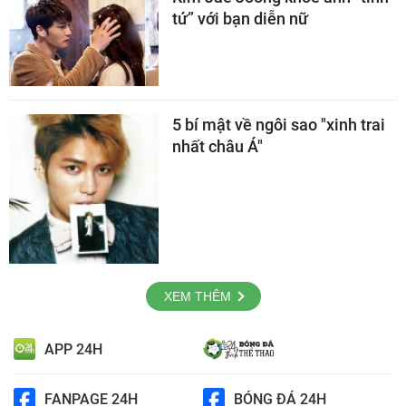
tứ” với bạn diễn nữ
5 bí mật về ngôi sao "xinh trai
nhất châu Á"
XEM THÊM
APP 24H
FANPAGE 24H
BÓNG ĐÁ 24H