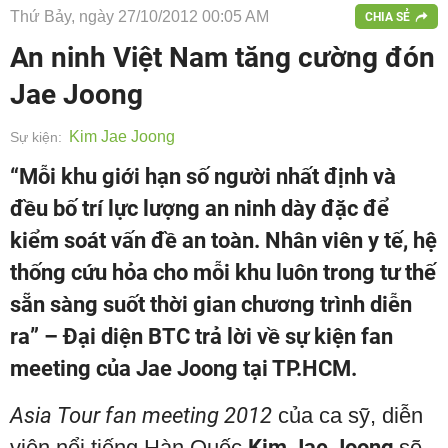
Thứ Bảy, ngày 27/10/2012 00:05 AM
CHIA SẺ
An ninh Việt Nam tăng cường đón
Jae Joong
Kim Jae Joong
Sự kiện:
“Mỗi khu giới hạn số người nhất định và
đều bố trí lực lượng an ninh dày đặc để
kiểm soát vấn đề an toàn. Nhân viên y tế, hệ
thống cứu hỏa cho mỗi khu luôn trong tư thế
sẵn sàng suốt thời gian chương trình diễn
ra” – Đại diện BTC trả lời về sự kiện fan
meeting của Jae Joong tại TP.HCM.
Asia Tour fan meeting 2012
của ca sỹ, diễn
viên nổi tiếng Hàn Quốc
Kim Jae Joong
sẽ