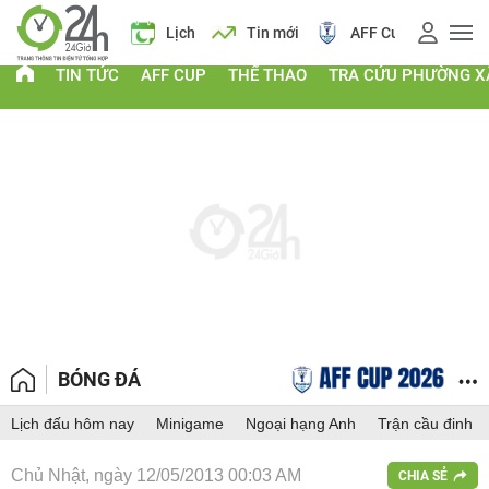
Giá vàng
Lịch
Tin mới
AFF Cup
Điểm chu
TIN TỨC
AFF CUP
THỂ THAO
TRA CỨU PHƯỜNG X
BÓNG ĐÁ
Lịch đấu hôm nay
Minigame
Ngoại hạng Anh
Trận cầu đinh
Chủ Nhật, ngày 12/05/2013 00:03 AM
CHIA SẺ