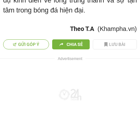
dụ kinh điển về lòng trung thành và sự tận
tâm trong bóng đá hiện đại.
Theo T.A
(Khampha.vn)
GỬI GÓP Ý
CHIA SẺ
LƯU BÀI