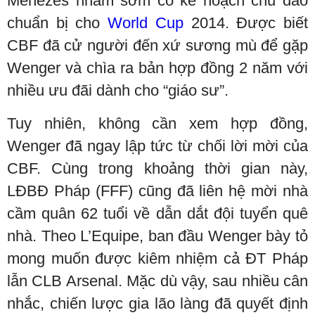
Menezes nhằm sớm có kế hoạch chu đáo
chuẩn bị cho
World Cup
2014. Được biết
CBF đã cử người đến xứ sương mù để gặp
Wenger và chìa ra bản hợp đồng 2 năm với
nhiều ưu đãi dành cho “giáo sư”.
Tuy nhiên, không cần xem hợp đồng,
Wenger đã ngay lập tức từ chối lời mời của
CBF. Cùng trong khoảng thời gian này,
LĐBĐ Pháp (FFF) cũng đã liên hệ mời nhà
cầm quân 62 tuổi về dẫn dắt đội tuyển quê
nhà. Theo L’Equipe, ban đầu Wenger bày tỏ
mong muốn được kiêm nhiệm cả ĐT Pháp
lẫn CLB Arsenal. Mặc dù vậy, sau nhiều cân
nhắc, chiến lược gia lão làng đã quyết định