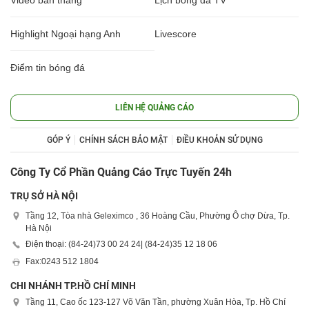
Highlight Ngoại hạng Anh
Livescore
Điểm tin bóng đá
LIÊN HỆ QUẢNG CÁO
GÓP Ý
CHÍNH SÁCH BẢO MẬT
ĐIỀU KHOẢN SỬ DỤNG
Công Ty Cổ Phần Quảng Cáo Trực Tuyến 24h
TRỤ SỞ HÀ NỘI
Tầng 12, Tòa nhà Geleximco , 36 Hoàng Cầu, Phường Ô chợ Dừa, Tp.
Hà Nội
Điện thoại: (84-24)
73 00 24 24
| (84-24)
35 12 18 06
Fax:
0243 512 1804
CHI NHÁNH TP.HỒ CHÍ MINH
Tầng 11, Cao ốc 123-127 Võ Văn Tần, phường Xuân Hòa, Tp. Hồ Chí