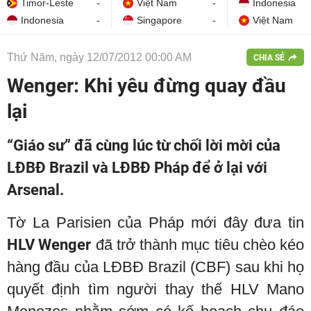
Timor-Leste
-
Việt Nam
-
Indonesia
Indonesia
-
Singapore
-
Việt Nam
Thứ Năm, ngày 12/07/2012 00:00 AM
CHIA SẺ
Wenger: Khi yêu đừng quay đầu
lại
“Giáo sư” đã cùng lúc từ chối lời mời của
LĐBĐ Brazil và LĐBĐ Pháp để ở lại với
Arsenal.
Tờ La Parisien của Pháp mới đây đưa tin
HLV Wenger
đã trở thành mục tiêu chèo kéo
hàng đầu của LĐBĐ Brazil (CBF) sau khi họ
quyết định tìm người thay thế HLV Mano