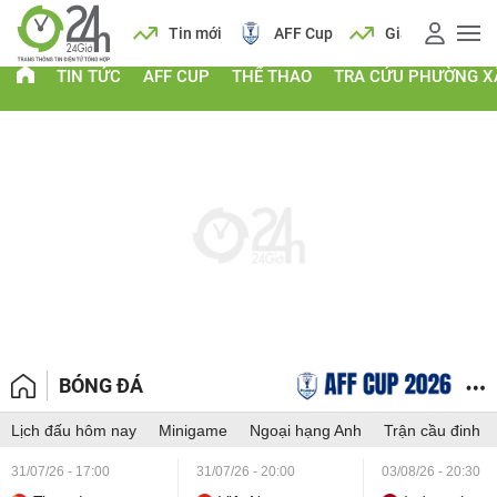
 vàng
Lịch
Tin mới
AFF Cup
Giá vàng
TIN TỨC
AFF CUP
THỂ THAO
TRA CỨU PHƯỜNG X
BÓNG ĐÁ
Lịch đấu hôm nay
Minigame
Ngoại hạng Anh
Trận cầu đinh
31/07/26 - 17:00
31/07/26 - 20:00
03/08/26 - 20:30